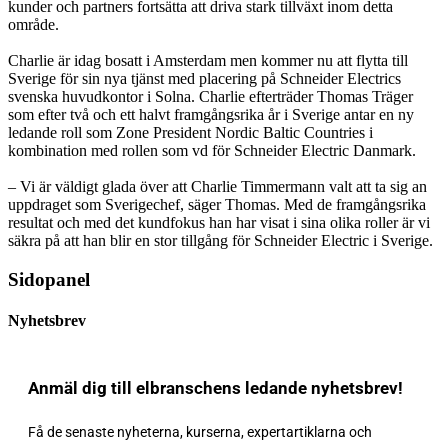
kunder och partners fortsätta att driva stark tillväxt inom detta
område.
Charlie är idag bosatt i Amsterdam men kommer nu att flytta till
Sverige för sin nya tjänst med placering på Schneider Electrics
svenska huvudkontor i Solna. Charlie efterträder Thomas Träger
som efter två och ett halvt framgångsrika år i Sverige antar en ny
ledande roll som Zone President Nordic Baltic Countries i
kombination med rollen som vd för Schneider Electric Danmark.
– Vi är väldigt glada över att Charlie Timmermann valt att ta sig an
uppdraget som Sverigechef
, säger Thomas
. Med de framgångsrika
resultat och med det kundfokus han har visat i sina olika roller är vi
säkra på att han blir en stor tillgång för Schneider Electric i Sverige.
Sidopanel
Nyhetsbrev
Anmäl dig till elbranschens ledande nyhetsbrev!
Få de senaste nyheterna, kurserna, expertartiklarna och