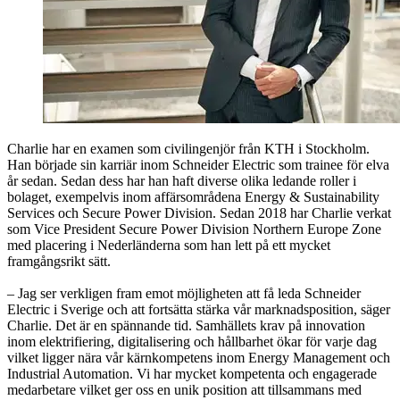
Charlie har en examen som civilingenjör från KTH i Stockholm.
Han började sin karriär inom Schneider Electric som trainee för elva
år sedan. Sedan dess har han haft diverse olika ledande roller i
bolaget, exempelvis inom affärsområdena Energy & Sustainability
Services och Secure Power Division. Sedan 2018 har Charlie verkat
som Vice President Secure Power Division Northern Europe Zone
med placering i Nederländerna som han lett på ett mycket
framgångsrikt sätt.
– Jag ser verkligen fram emot möjligheten att få leda Schneider
Electric i Sverige och att fortsätta stärka vår marknadsposition, säger
Charlie. Det är en spännande tid. Samhällets krav på innovation
inom elektrifiering, digitalisering och hållbarhet ökar för varje dag
vilket ligger nära vår kärnkompetens inom Energy Management och
Industrial Automation. Vi har mycket kompetenta och engagerade
medarbetare vilket ger oss en unik position att tillsammans med