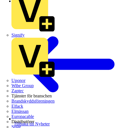
Branschnyheter
Signify
Uponor
Wibe Group
Zaptec
Tjänster för branschen
Brandskyddsföreningen
Elfack
Elmässan
Europacable
Distributörer
Tillbaka till Nyheter
Solar