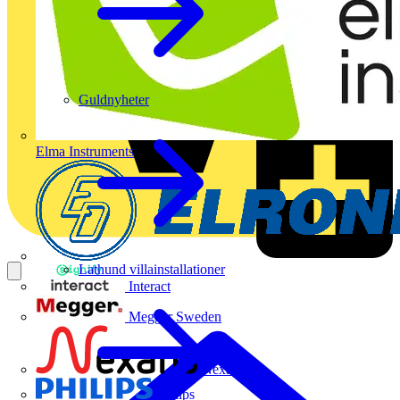
Guldnyheter
Elma Instruments
Lathund villainstallationer
Interact
Megger Sweden
Nexans
Philips