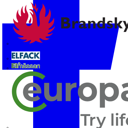
Brandskyddsföreningen
Elfack
Elmässan