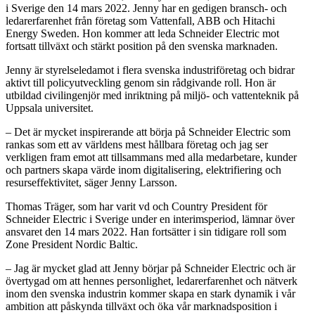
i Sverige den 14 mars 2022. Jenny har en gedigen bransch- och
ledarerfarenhet från företag som Vattenfall, ABB och Hitachi
Energy Sweden. Hon kommer att leda Schneider Electric mot
fortsatt tillväxt och stärkt position på den svenska marknaden.
Jenny är styrelseledamot i flera svenska industriföretag och bidrar
aktivt till policyutveckling genom sin rådgivande roll. Hon är
utbildad civilingenjör med inriktning på miljö- och vattenteknik på
Uppsala universitet.
– Det är mycket inspirerande att börja på Schneider Electric som
rankas som ett av världens mest hållbara företag och jag ser
verkligen fram emot att tillsammans med alla medarbetare, kunder
och partners skapa värde inom digitalisering, elektrifiering och
resurseffektivitet, säger Jenny Larsson.
Thomas Träger, som har varit vd och Country President för
Schneider Electric i Sverige under en interimsperiod, lämnar över
ansvaret den 14 mars 2022. Han fortsätter i sin tidigare roll som
Zone President Nordic Baltic.
–
Jag är mycket glad att Jenny börjar på Schneider Electric och är
övertygad om att hennes personlighet, ledarerfarenhet och nätverk
inom den svenska industrin kommer skapa en stark dynamik i vår
ambition att påskynda tillväxt och öka vår marknadsposition i