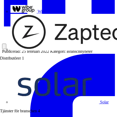
Uponor
Wibe Group
Publicerad: 25 februari 2022
Kategori: Branschnyheter
Distributörer
1
Solar
Tjänster för branschen
4