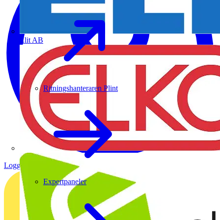
Elit AB
Ritningshanteraren Plint
Logga in
Registrera dig
Expertpaneler