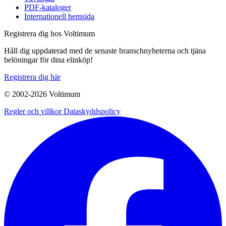
PDF-kataloger
Internationell hemsida
Registrera dig hos Voltimum
Håll dig uppdaterad med de senaste branschnyheterna och tjäna
belöningar för dina elinköp!
Registrera dig här
© 2002-
2026
Voltimum
Regler och villkor
Dataskyddspolicy