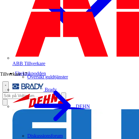
ABB
Tillverkare
Elteknikpodden
Tillverkare
17
Översikt guldtjänster
Brady
DEHN
Diskussionsforum