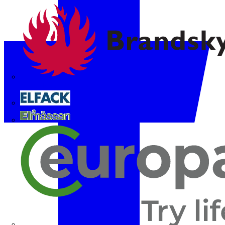
Brandskyddsföreningen
Elfack
Elmässan