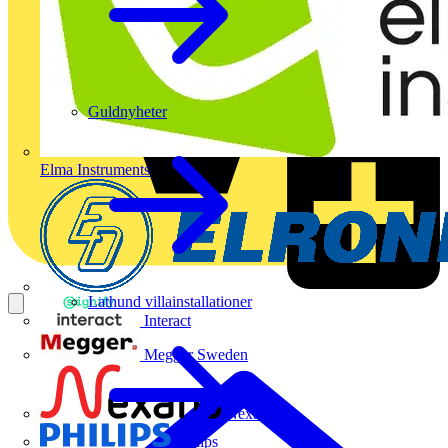
Guldnyheter
Elma Instruments
Lathund villainstallationer
Interact
Megger Sweden
Nexans
Philips