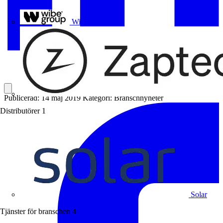
Uponor
Wibe Group
Publicerad: 14 maj 2019
Kategori: Branschnyheter
Distributörer
1
Solar
Tjänster för branschen
4