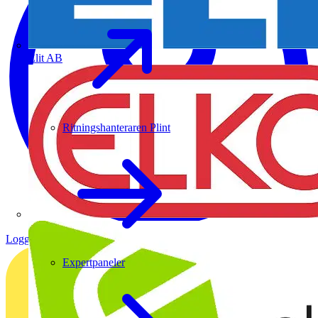
Elit AB
Ritningshanteraren Plint
Logga in
Registrera dig
Expertpaneler