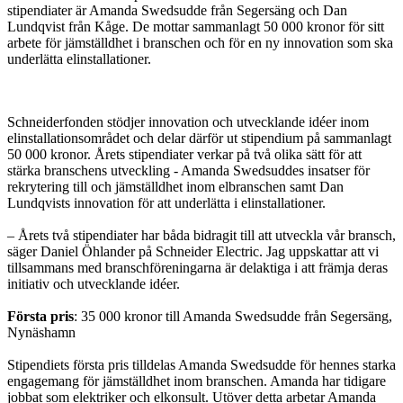
stipendiater är Amanda Swedsudde från Segersäng och Dan
Lundqvist från Kåge. De mottar sammanlagt 50 000 kronor för sitt
arbete för jämställdhet i branschen och för en ny innovation som ska
underlätta elinstallationer.
Schneiderfonden stödjer innovation och utvecklande idéer inom
elinstallationsområdet och delar därför ut stipendium på sammanlagt
50 000 kronor. Årets stipendiater verkar på två olika sätt för att
stärka branschens utveckling - Amanda Swedsuddes insatser för
rekrytering till och jämställdhet inom elbranschen samt Dan
Lundqvists innovation för att underlätta i elinstallationer.
– Årets två stipendiater har båda bidragit till att utveckla vår bransch,
säger Daniel Öhlander på Schneider Electric. Jag uppskattar att vi
tillsammans med branschföreningarna är delaktiga i att främja deras
initiativ och utvecklande idéer.
Första pris
: 35 000 kronor till Amanda Swedsudde från Segersäng,
Nynäshamn
Stipendiets första pris tilldelas Amanda Swedsudde för hennes starka
engagemang för jämställdhet inom branschen. Amanda har tidigare
jobbat som elektriker och elkonsult. Utöver detta arbetar Amanda