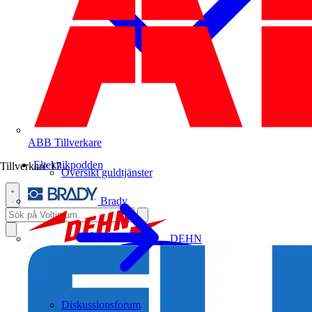
ABB
Tillverkare
Elteknikpodden
Tillverkare
17
Översikt guldtjänster
Brady
DEHN
Diskussionsforum