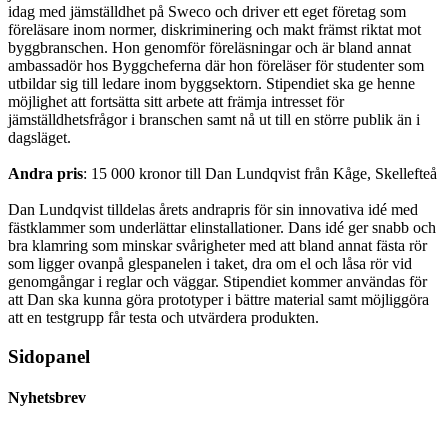
idag med jämställdhet på Sweco och driver ett eget företag som
föreläsare inom normer, diskriminering och makt främst riktat mot
byggbranschen. Hon genomför föreläsningar och är bland annat
ambassadör hos Byggcheferna där hon föreläser för studenter som
utbildar sig till ledare inom byggsektorn. Stipendiet ska ge henne
möjlighet att fortsätta sitt arbete att främja intresset för
jämställdhetsfrågor i branschen samt nå ut till en större publik än i
dagsläget.
Andra pris
: 15 000 kronor till Dan Lundqvist från Kåge, Skellefteå
Dan Lundqvist tilldelas årets andrapris för sin innovativa idé med
fästklammer som underlättar elinstallationer. Dans idé ger snabb och
bra klamring som minskar svårigheter med att bland annat fästa rör
som ligger ovanpå glespanelen i taket, dra om el och låsa rör vid
genomgångar i reglar och väggar. Stipendiet kommer användas för
att Dan ska kunna göra prototyper i bättre material samt möjliggöra
att en testgrupp får testa och utvärdera produkten.
Sidopanel
Nyhetsbrev