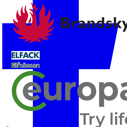
Brandskyddsföreningen
Elfack
Elmässan