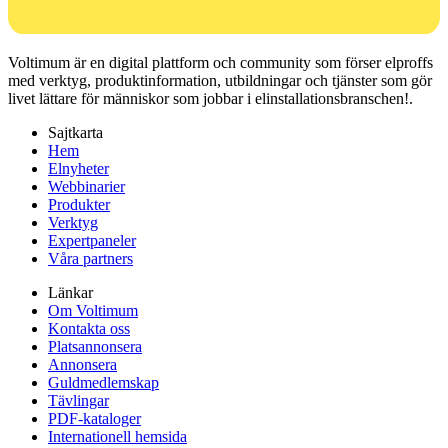
Voltimum är en digital plattform och community som förser elproffs
med verktyg, produktinformation, utbildningar och tjänster som gör
livet lättare för människor som jobbar i elinstallationsbranschen!.
Sajtkarta
Hem
Elnyheter
Webbinarier
Produkter
Verktyg
Expertpaneler
Våra partners
Länkar
Om Voltimum
Kontakta oss
Platsannonsera
Annonsera
Guldmedlemskap
Tävlingar
PDF-kataloger
Internationell hemsida