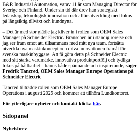
B&R Industrial Automation, varav 11 år som Managing Director för
Sverige och Finland. Under sin tid där drev han strategiskt
ledarskap, teknologisk innovation och affärsutveckling med fokus
på långsiktig tillväxt och kundnytta.
– Det är med stor glädje jag kliver in i rollen som OEM Sales
Manager på Schneider Electric. Branschen är i ständig rörelse och
jag ser fram emot att, tillsammans med mitt nya team, fortsätta
utveckla nya maskinkoncept och driva innovationen framåt för
svenska maskinbyggare. Att få göra detta på Schneider Electric –
med sitt starka varumärke, innovativa produktportfölj och tydliga
fokus på hållbarhet – känns både spännande och inspirerande,
säger
Fredrik Tancred, OEM Sales Manager Europe Operations på
Schneider Electric
Tancred tillträdde rollen som OEM Sales Manager Europe
Operations i augusti 2025 och kommer att tillhöra Lundkontoret.
För ytterligare nyheter och kontakt klicka
här
.
Sidopanel
Nyhetsbrev