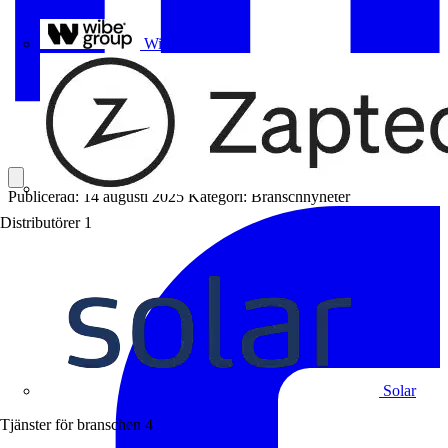
Uponor
Wibe Group
Publicerad: 14 augusti 2025
Kategori: Branschnyheter
Distributörer
1
Solar
Tjänster för branschen
4