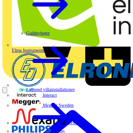
Guldnyheter
Elma Instruments
Lathund villainstallationer
Interact
Megger Sweden
Nexans
Philips