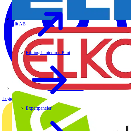
Elit AB
Ritningshanteraren Plint
Logga in
Registrera dig
Expertpaneler