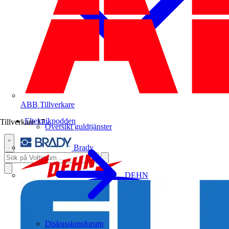
ABB
Tillverkare
Elteknikpodden
Tillverkare
17
Översikt guldtjänster
Brady
DEHN
Diskussionsforum