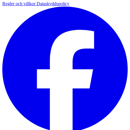
Regler och villkor
Dataskyddspolicy