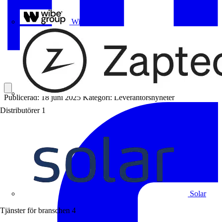
Uponor
Wibe Group
Publicerad: 18 juni 2025
Kategori: Leverantörsnyheter
Distributörer
1
Solar
Tjänster för branschen
4