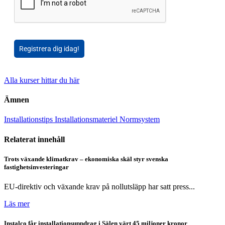
Registrera dig idag!
Alla kurser hittar du här
Ämnen
Installationstips
Installationsmateriel
Normsystem
Relaterat innehåll
Trots växande klimatkrav – ekonomiska skäl styr svenska
fastighetsinvesteringar
EU-direktiv och växande krav på nollutsläpp har satt press...
Läs mer
Instalco får installationsuppdrag i Sälen värt 45 miljoner kronor