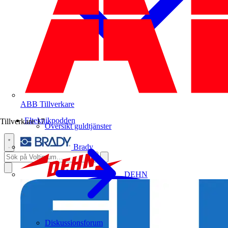
ABB
Tillverkare
Elteknikpodden
Tillverkare
17
Översikt guldtjänster
Brady
DEHN
Diskussionsforum