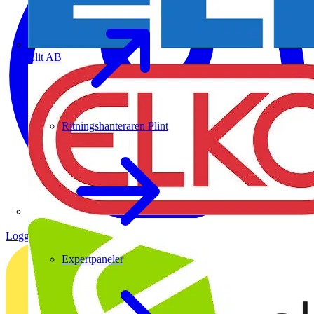
Elit AB
Ritningshanteraren Plint
Logga in
Registrera dig
Expertpaneler