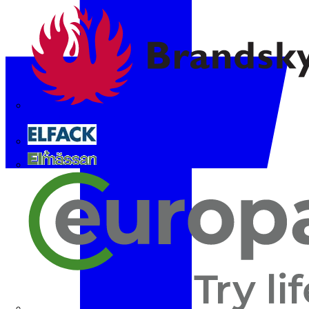
Brandskyddsföreningen
Elfack
Elmässan