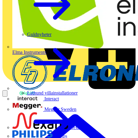
Guldnyheter
Elma Instruments
Lathund villainstallationer
Interact
Megger Sweden
Nexans
Philips