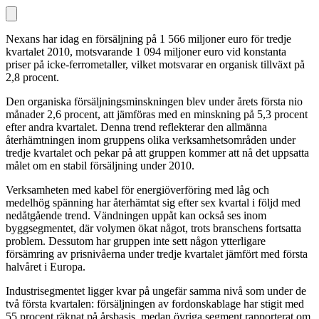
Nexans har idag en försäljning på 1 566 miljoner euro för tredje
kvartalet 2010, motsvarande 1 094 miljoner euro vid konstanta
priser på icke-ferrometaller, vilket motsvarar en organisk tillväxt på
2,8 procent.
Den organiska försäljningsminskningen blev under årets första nio
månader 2,6 procent, att jämföras med en minskning på 5,3 procent
efter andra kvartalet. Denna trend reflekterar den allmänna
återhämtningen inom gruppens olika verksamhetsområden under
tredje kvartalet och pekar på att gruppen kommer att nå det uppsatta
målet om en stabil försäljning under 2010.
Verksamheten med kabel för energiöverföring med låg och
medelhög spänning har återhämtat sig efter sex kvartal i följd med
nedåtgående trend. Vändningen uppåt kan också ses inom
byggsegmentet, där volymen ökat något, trots branschens fortsatta
problem. Dessutom har gruppen inte sett någon ytterligare
försämring av prisnivåerna under tredje kvartalet jämfört med första
halvåret i Europa.
Industrisegmentet ligger kvar på ungefär samma nivå som under de
två första kvartalen: försäljningen av fordonskablage har stigit med
55 procent räknat på årsbasis, medan övriga segment rapporterat om