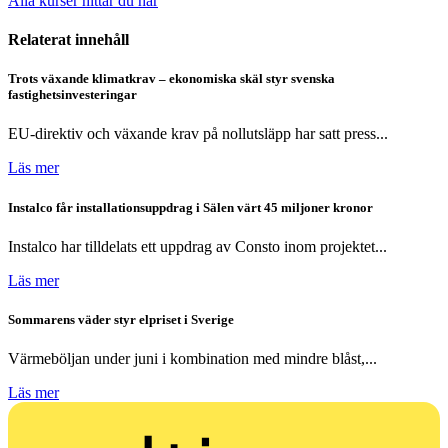
Alla kurser hittar du här
Relaterat innehåll
Trots växande klimatkrav – ekonomiska skäl styr svenska
fastighetsinvesteringar
EU-direktiv och växande krav på nollutsläpp har satt press...
Läs mer
Instalco får installationsuppdrag i Sälen värt 45 miljoner kronor
Instalco har tilldelats ett uppdrag av Consto inom projektet...
Läs mer
Sommarens väder styr elpriset i Sverige
Värmeböljan under juni i kombination med mindre blåst,...
Läs mer