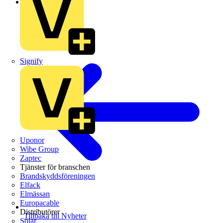
Branschnyheter
Signify
Uponor
Wibe Group
Zaptec
Tjänster för branschen
Brandskyddsföreningen
Elfack
Elmässan
Europacable
Distributörer
Tillbaka till Nyheter
Solar