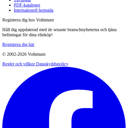
PDF-kataloger
Internationell hemsida
Registrera dig hos Voltimum
Håll dig uppdaterad med de senaste branschnyheterna och tjäna
belöningar för dina elinköp!
Registrera dig här
© 2002-
2026
Voltimum
Regler och villkor
Dataskyddspolicy