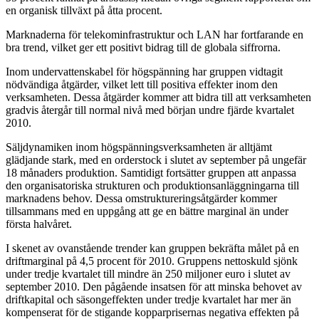
en organisk tillväxt på åtta procent.
Marknaderna för telekominfrastruktur och LAN har fortfarande en
bra trend, vilket ger ett positivt bidrag till de globala siffrorna.
Inom undervattenskabel för högspänning har gruppen vidtagit
nödvändiga åtgärder, vilket lett till positiva effekter inom den
verksamheten. Dessa åtgärder kommer att bidra till att verksamheten
gradvis återgår till normal nivå med början undre fjärde kvartalet
2010.
Säljdynamiken inom högspänningsverksamheten är alltjämt
glädjande stark, med en orderstock i slutet av september på ungefär
18 månaders produktion. Samtidigt fortsätter gruppen att anpassa
den organisatoriska strukturen och produktionsanläggningarna till
marknadens behov. Dessa omstruktureringsåtgärder kommer
tillsammans med en uppgång att ge en bättre marginal än under
första halvåret.
I skenet av ovanstående trender kan gruppen bekräfta målet på en
driftmarginal på 4,5 procent för 2010. Gruppens nettoskuld sjönk
under tredje kvartalet till mindre än 250 miljoner euro i slutet av
september 2010. Den pågående insatsen för att minska behovet av
driftkapital och säsongeffekten under tredje kvartalet har mer än
kompenserat för de stigande kopparprisernas negativa effekten på