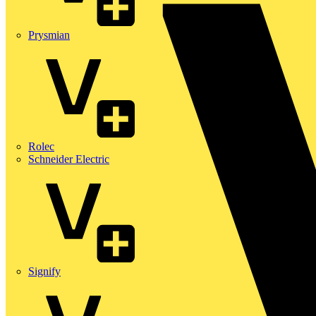
Prysmian
Rolec
Schneider Electric
Signify