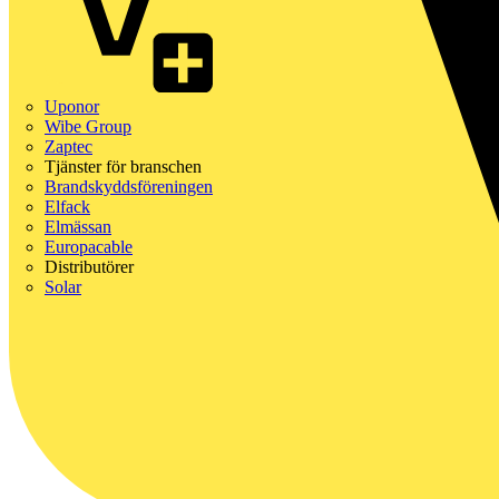
Uponor
Wibe Group
Zaptec
Tjänster för branschen
Brandskyddsföreningen
Elfack
Elmässan
Europacable
Distributörer
Solar