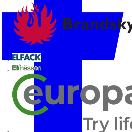
Brandskyddsföreningen
Elfack
Elmässan