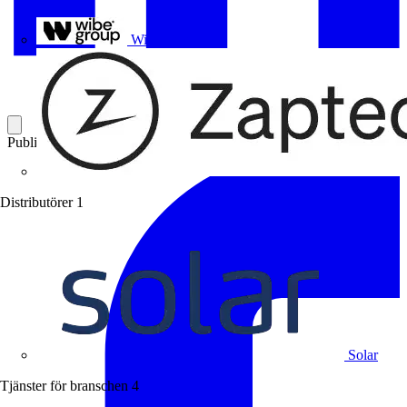
Uponor
Wibe Group
Publicerad: 20 mars 2023
Kategori: Branschnyheter
Distributörer
1
Solar
Tjänster för branschen
4