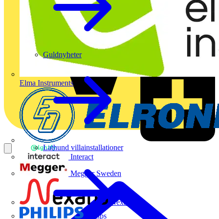
Guldnyheter
Elma Instruments
Lathund villainstallationer
Interact
Megger Sweden
Nexans
Philips