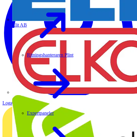
Elit AB
Ritningshanteraren Plint
Logga in
Registrera dig
Expertpaneler