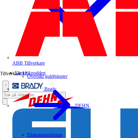
ABB
Tillverkare
Elteknikpodden
Tillverkare
17
Översikt guldtjänster
Brady
DEHN
Diskussionsforum