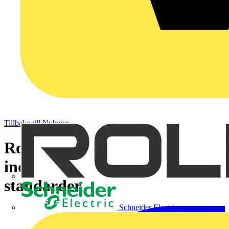
Tillbaka till Nyheter
Robin Alsterberg - ny expert
inom elsäkerhet och
standarder
Schneider Electric