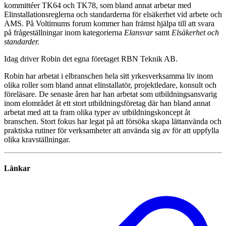
kommittéer TK64 och TK78, som bland annat arbetar med
Elinstallationsreglerna och standarderna för elsäkerhet vid arbete och
AMS. På Voltimums forum kommer han främst hjälpa till att svara
på frågeställningar inom kategorierna
Elansvar
samt
Elsäkerhet och
standarder.
Idag driver Robin det egna företaget RBN Teknik AB.
Robin har arbetat i elbranschen hela sitt yrkesverksamma liv inom
olika roller som bland annat elinstallatör, projektledare, konsult och
föreläsare. De senaste åren har han arbetat som utbildningsansvarig
inom elområdet åt ett stort utbildningsföretag där han bland annat
arbetat med att ta fram olika typer av utbildningskoncept åt
branschen. Stort fokus har legat på att försöka skapa lättanvända och
praktiska rutiner för verksamheter att använda sig av för att uppfylla
olika kravställningar.
Länkar