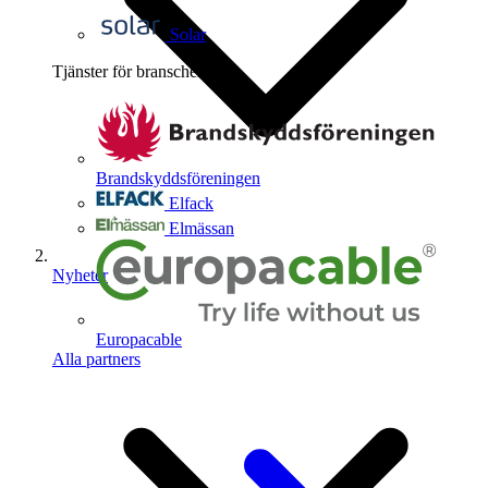
Solar
Tjänster för branschen
4
Brandskyddsföreningen
Elfack
Elmässan
Nyheter
Europacable
Alla partners