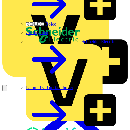
Rolec
Guldnyheter
Schneider Electric
Lathund villainstallationer