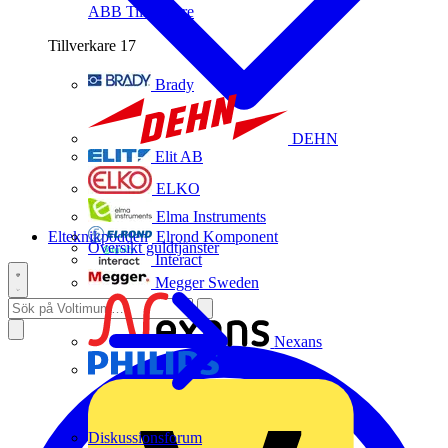
ABB
Tillverkare
Tillverkare
17
Brady
DEHN
Elit AB
ELKO
Elma Instruments
Elteknikpodden
Elrond Komponent
Översikt guldtjänster
Interact
Megger Sweden
Nexans
Philips
Diskussionsforum