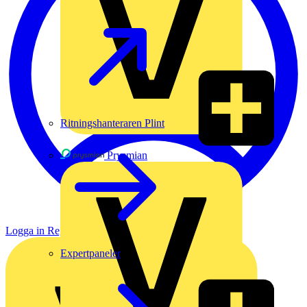
Ritningshanteraren Plint
Prysmian
Logga in
Registrera dig
Expertpaneler