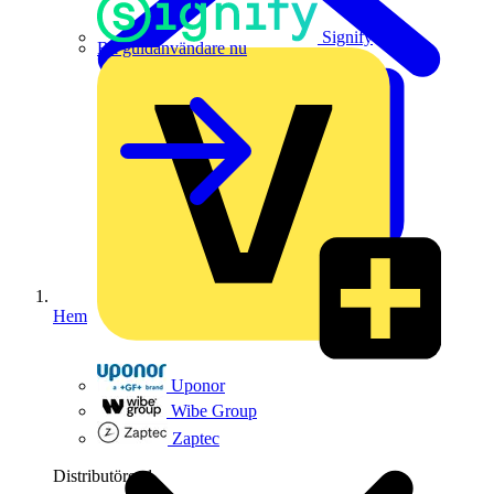
Signify
Bli guldanvändare nu
Hem
Uponor
Wibe Group
Zaptec
Distributörer
1