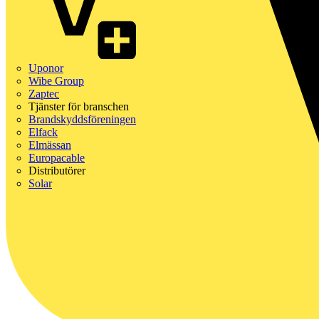
Uponor
Wibe Group
Zaptec
Tjänster för branschen
Brandskyddsföreningen
Elfack
Elmässan
Europacable
Distributörer
Solar