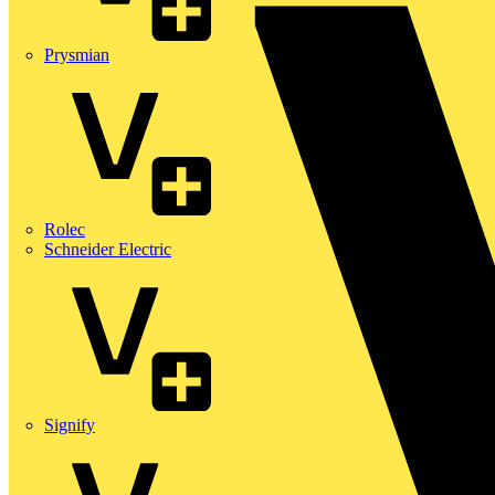
Prysmian
Rolec
Schneider Electric
Signify