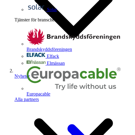
Solar
Tjänster för branschen
4
Brandskyddsföreningen
Elfack
Elmässan
Nyheter
Europacable
Alla partners