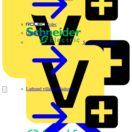
Rolec
Guldnyheter
Schneider Electric
Lathund villainstallationer