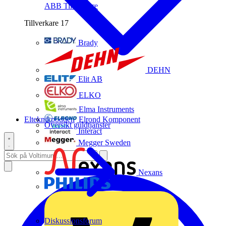
ABB
Tillverkare
Tillverkare
17
Brady
DEHN
Elit AB
ELKO
Elma Instruments
Elteknikpodden
Elrond Komponent
Översikt guldtjänster
Interact
Megger Sweden
Nexans
Philips
Diskussionsforum