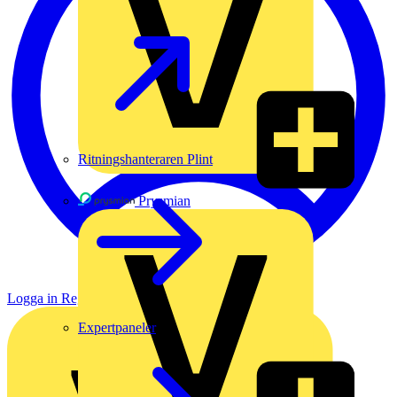
Ritningshanteraren Plint
Prysmian
Logga in
Registrera dig
Expertpaneler