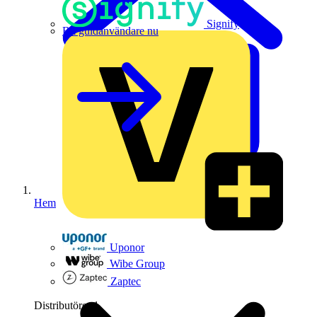
Signify
Bli guldanvändare nu
Hem
Uponor
Wibe Group
Zaptec
Distributörer
1