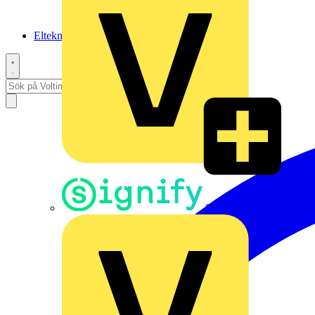
Elteknikpodden
Signify