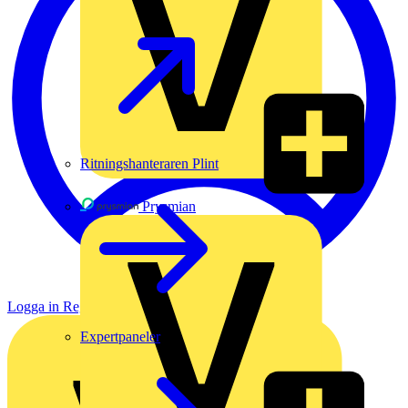
Ritningshanteraren Plint
Prysmian
Logga in
Registrera dig
Expertpaneler