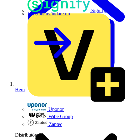
Signify
Bli guldanvändare nu
Hem
Uponor
Wibe Group
Zaptec
Distributörer
1