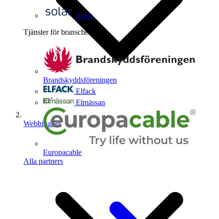
Solar
Tjänster för branschen
4
Brandskyddsföreningen
Elfack
Elmässan
Webbinarier
Europacable
Alla partners