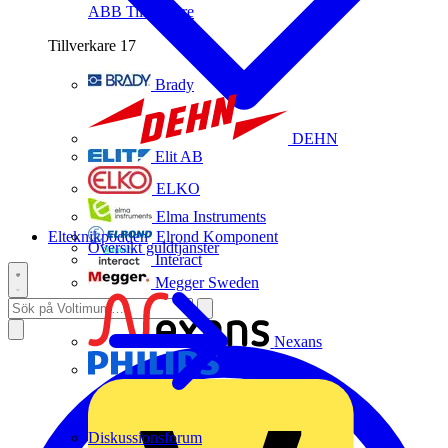
ABB
Tillverkare
Tillverkare
17
Brady
DEHN
Elit AB
ELKO
Elma Instruments
Elteknikpodden
Elrond Komponent
Översikt guldtjänster
Interact
Megger Sweden
Nexans
Philips
Diskussionsforum