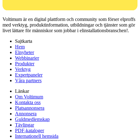
Voltimum är en digital plattform och community som förser elproffs
med verktyg, produktinformation, utbildningar och tjänster som gör
livet lättare för människor som jobbar i elinstallationsbranschen!.
Sajtkarta
Hem
Elnyheter
Webbinarier
Produkter
Verktyg
Expertpaneler
Våra partners
Länkar
Om Voltimum
Kontakta oss
Platsannonsera
Annonsera
Guldmedlemskap
Tävlingar
PDF-kataloger
Internationell hemsida