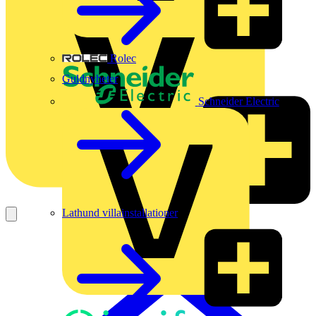
Rolec
Guldnyheter
Schneider Electric
Lathund villainstallationer