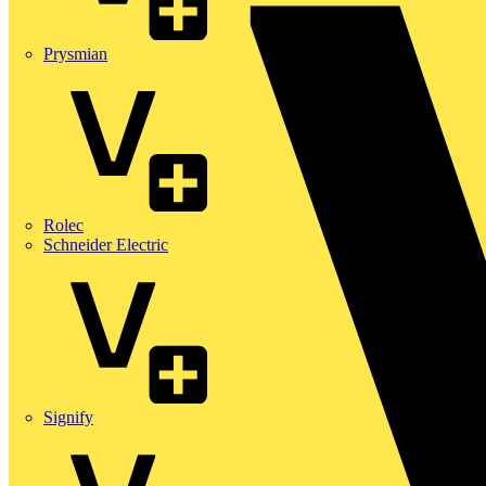
Prysmian
Rolec
Schneider Electric
Signify