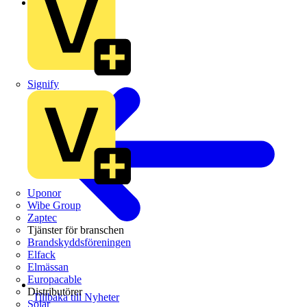
Video
Signify
Uponor
Wibe Group
Zaptec
Tjänster för branschen
Brandskyddsföreningen
Elfack
Elmässan
Europacable
Distributörer
Tillbaka till Nyheter
Solar