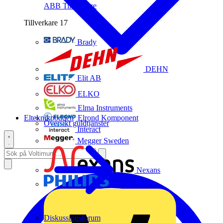
ABB
Tillverkare
Tillverkare
17
Brady
DEHN
Elit AB
ELKO
Elma Instruments
Elteknikpodden
Elrond Komponent
Översikt guldtjänster
Interact
Megger Sweden
Nexans
Philips
Diskussionsforum