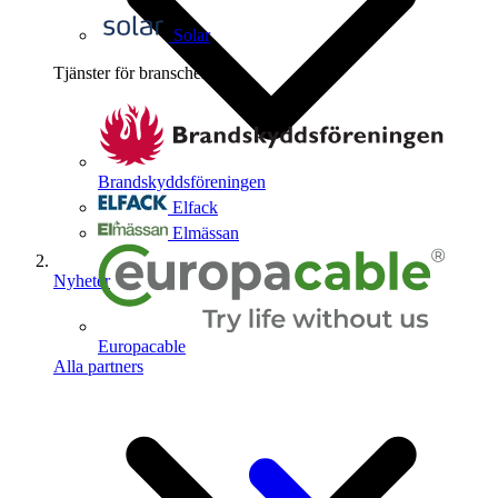
Solar
Tjänster för branschen
4
Brandskyddsföreningen
Elfack
Elmässan
Nyheter
Europacable
Alla partners