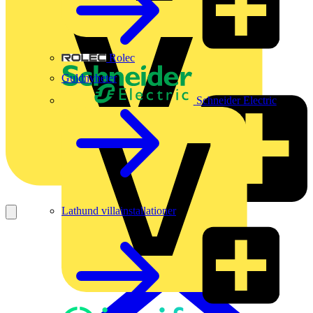
Rolec
Guldnyheter
Schneider Electric
Lathund villainstallationer