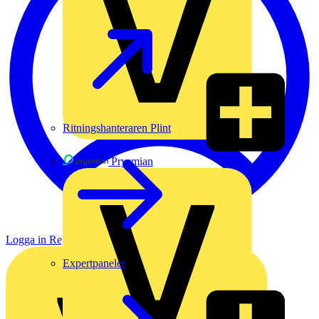
Ritningshanteraren Plint
Prysmian
Logga in
Registrera dig
Expertpaneler