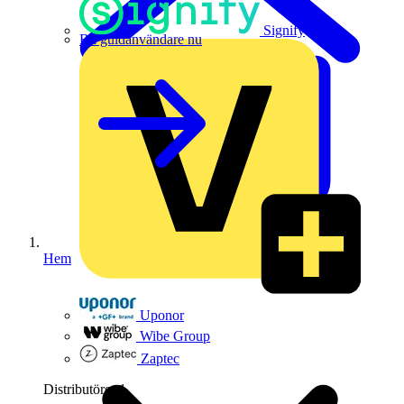
Signify
Bli guldanvändare nu
Hem
Uponor
Wibe Group
Zaptec
Distributörer
1