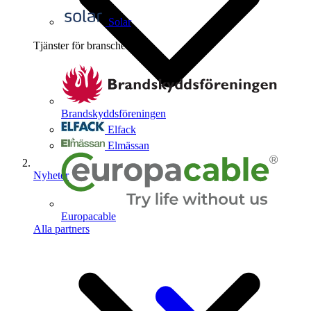
Solar
Tjänster för branschen
4
Brandskyddsföreningen
Elfack
Elmässan
Nyheter
Europacable
Alla partners