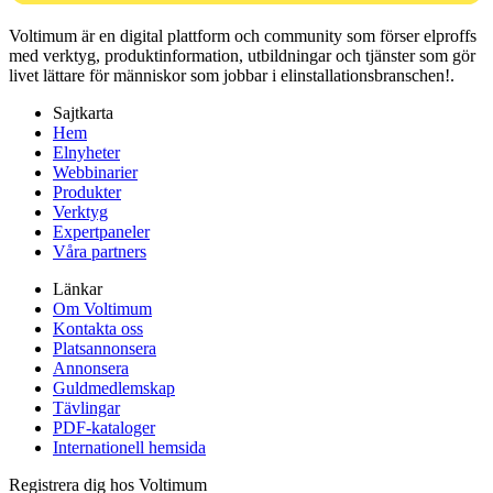
Voltimum är en digital plattform och community som förser elproffs
med verktyg, produktinformation, utbildningar och tjänster som gör
livet lättare för människor som jobbar i elinstallationsbranschen!.
Sajtkarta
Hem
Elnyheter
Webbinarier
Produkter
Verktyg
Expertpaneler
Våra partners
Länkar
Om Voltimum
Kontakta oss
Platsannonsera
Annonsera
Guldmedlemskap
Tävlingar
PDF-kataloger
Internationell hemsida
Registrera dig hos Voltimum