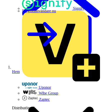
Signify
Bli guldanvändare nu
Hem
Uponor
Wibe Group
Zaptec
Distributörer
1