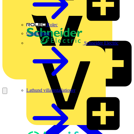
Rolec
Guldnyheter
Schneider Electric
Lathund villainstallationer