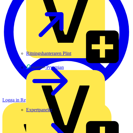
Ritningshanteraren Plint
Prysmian
Logga in
Registrera dig
Expertpaneler