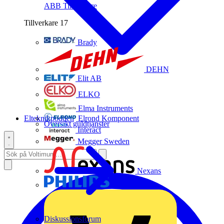
ABB
Tillverkare
Tillverkare
17
Brady
DEHN
Elit AB
ELKO
Elma Instruments
Elteknikpodden
Elrond Komponent
Översikt guldtjänster
Interact
Megger Sweden
Nexans
Philips
Diskussionsforum