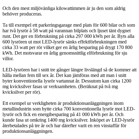
Och den mest miljövänliga kilowattimmen är ju den som aldrig
behöver produceras.
Ta till exempel ett parkeringsgarage med plats för 600 bilar och som
har två lysrör à 58 watt på varannan bilplats och ljuset tänt dygnet
runt. Det ger en förbrukning på cirka 297 000 kWh per år. Byts alla
600 lysrören ut mot LED-lysrör sänks effektförbrukningen med
cirka 33 watt per rör vilket ger en årlig besparing på drygt 170 800
kWh. Det motsvarar en årlig genomsnittlig elförbrukning för sju
villor.
LED-lysrören har i snitt tre gånger längre livslängd så de kommer att
hålla mellan fem till sex år. Det kan jämföras med att man i snitt
byter konventionella lysrör vartannat år. Dessutom kan cirka 1200
mg kvicksilver fasas ur verksamheten. (Beräknat på två mg
kvicksilver per rör).
Ett exempel ur verkligheten är produktionsanläggningen inom
metallindustrin som bytte cirka 700 konventionella lysrör mot LED-
lysrör och fick en energibesparing på 41 000 kWh per år. Och
kunde fasa ut omkring 1400 mg kvicksilver. Inköpet av LED-lysrör
återbetalades på tre år och har därefter varit en ren vinstaffär för
produktionsanläggningen.