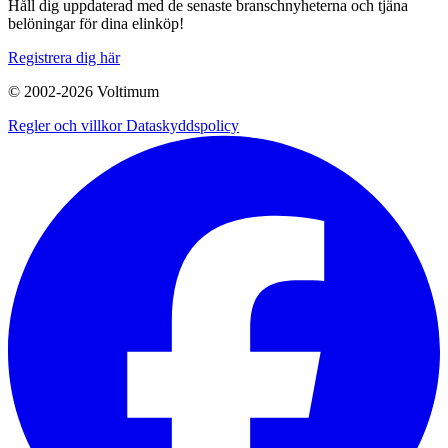
Håll dig uppdaterad med de senaste branschnyheterna och tjäna
belöningar för dina elinköp!
Registrera dig här
© 2002-
2026
Voltimum
Regler och villkor
Dataskyddspolicy