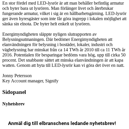
En stor fördel med LED-lysrör är att man behåller befintlig armatur
och byter bara ut lysrören. Man förlänger livet och återbrukar
fungerande armatur, vilket i sig är en hållbarhetsgärning. LED-lysrör
ger även hyresgäster som inte får göra ingrepp i lokalen möjlighet att
sänka sin elnota. De byter helt enkelt ut lysrören.
Energimyndigheten släppte nyligen slutrapporten av
Belysningsutmaningen. Där bedömer Energimyndigheten att
elanvändningen för belysning i bostäder, lokaler, industri och
vägbelysning har minskat från ca 14 TWh år 2010 till ca 11 TWh år
2016. Potentialen för besparingar bedöms vara hög, upp till cirka 50
procent. Det snabbaste sättet att minska elanvändningen är att kapa
watten. Genom att byta till LED-lysrör kan vi göra det över en natt.
Jonny Petersson
Key Account manager, Signify
Sidopanel
Nyhetsbrev
Anmäl dig till elbranschens ledande nyhetsbrev!