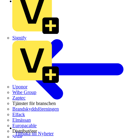
Branschnyheter
Signify
Uponor
Wibe Group
Zaptec
Tjänster för branschen
Brandskyddsföreningen
Elfack
Elmässan
Europacable
Distributörer
Tillbaka till Nyheter
Solar