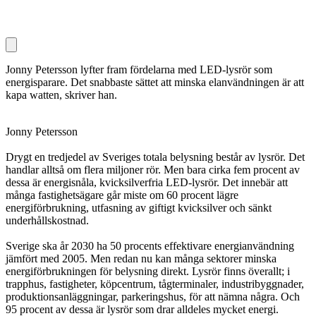
Jonny Petersson lyfter fram fördelarna med LED-lysrör som
energisparare. Det snabbaste sättet att minska elanvändningen är att
kapa watten, skriver han.
Jonny Petersson
Drygt en tredjedel av Sveriges totala belysning består av lysrör. Det
handlar alltså om flera miljoner rör. Men bara cirka fem procent av
dessa är energisnåla, kvicksilverfria LED-lysrör. Det innebär att
många fastighetsägare går miste om 60 procent lägre
energiförbrukning, utfasning av giftigt kvicksilver och sänkt
underhållskostnad.
Sverige ska år 2030 ha 50 procents effektivare energianvändning
jämfört med 2005. Men redan nu kan många sektorer minska
energiförbrukningen för belysning direkt. Lysrör finns överallt; i
trapphus, fastigheter, köpcentrum, tågterminaler, industribyggnader,
produktionsanläggningar, parkeringshus, för att nämna några. Och
95 procent av dessa är lysrör som drar alldeles mycket energi.