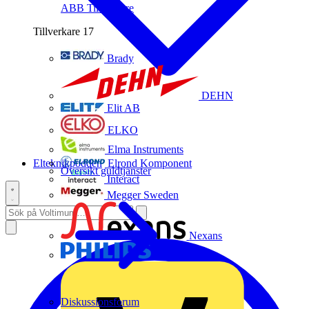
ABB
Tillverkare
Tillverkare
17
Brady
DEHN
Elit AB
ELKO
Elma Instruments
Elteknikpodden
Elrond Komponent
Översikt guldtjänster
Interact
Megger Sweden
Nexans
Philips
Diskussionsforum