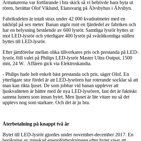
Armaturerna var fortfarande i bra skick så vi behövde bara byta ut
rören, berättar Olof Viklund, Elansvarig på Älvsbyhus i Älvsbyn.
Fabriksdelen är totalt strax under 42 000 kvadratmeter med en
takhöjd på sex meter. Banan utgör runt en fjärdedel av fabriken och
har en belysning bestående av 600 lysrör. Samtliga lysrör byttes ut
mot LED-lysrör och ytterligare 400 lysrör på svåråtkomliga ställen
byttes till LED-lysrör.
Efter jämförelse mellan olika tillverkares pris och prestanda på LED-
lysrör, föll valet på Philips LED-lysrör Master Ultra Output, 1500
mm, 24 W. Affären gick via Elektroskandia.
- Philips hade helt enkelt bäst prestanda och pris, säger Olof. En
ytterligare stor fördel är att LED-lysrören har roterande socklar så att
man kan rikta ljuset. De som jobbar vid banan upplever att
ljuskvaliteten är bättre med de nya LED-lysrören, fast det är faktiskt
samma lumen som innan bytet. Men ljuset är lite vitare nu så det
upplevs nog som starkare. Och det är ju bra.
Återbetalning på knappt två år
Bytet till LED-lysrör gjordes under november-december 2017. En
beräkning av minskad energiförbrukningen efter bytet visar att