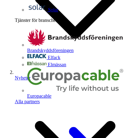
Solar
Tjänster för branschen
4
Brandskyddsföreningen
Elfack
Elmässan
Nyheter
Europacable
Alla partners