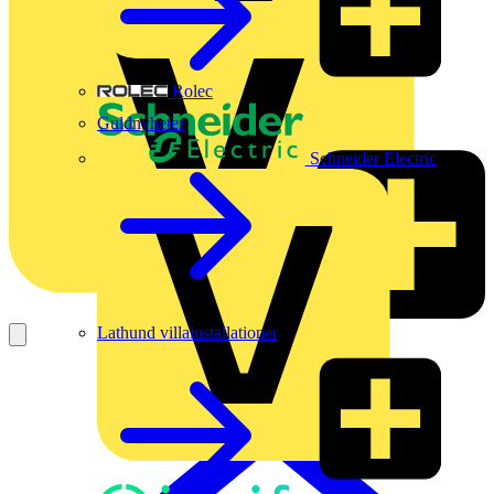
Rolec
Guldnyheter
Schneider Electric
Lathund villainstallationer