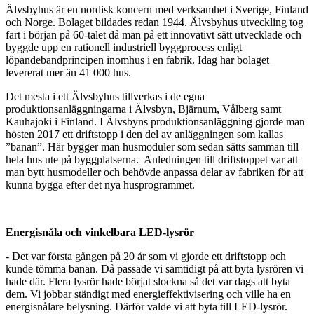
Älvsbyhus är en nordisk koncern med verksamhet i Sverige, Finland
och Norge. Bolaget bildades redan 1944. Älvsbyhus utveckling tog
fart i början på 60-talet då man på ett innovativt sätt utvecklade och
byggde upp en rationell industriell byggprocess enligt
löpandebandprincipen inomhus i en fabrik. Idag har bolaget
levererat mer än 41 000 hus.
Det mesta i ett Älvsbyhus tillverkas i de egna
produktionsanläggningarna i Älvsbyn, Bjärnum, Vålberg samt
Kauhajoki i Finland. I Älvsbyns produktionsanläggning gjorde man
hösten 2017 ett driftstopp i den del av anläggningen som kallas
”banan”. Här bygger man husmoduler som sedan sätts samman till
hela hus ute på byggplatserna. Anledningen till driftstoppet var att
man bytt husmodeller och behövde anpassa delar av fabriken för att
kunna bygga efter det nya husprogrammet.
Energisnåla och vinkelbara LED-lysrör
- Det var första gången på 20 år som vi gjorde ett driftstopp och
kunde tömma banan. Då passade vi samtidigt på att byta lysrören vi
hade där. Flera lysrör hade börjat slockna så det var dags att byta
dem. Vi jobbar ständigt med energieffektivisering och ville ha en
energisnålare belysning. Därför valde vi att byta till LED-lysrör.