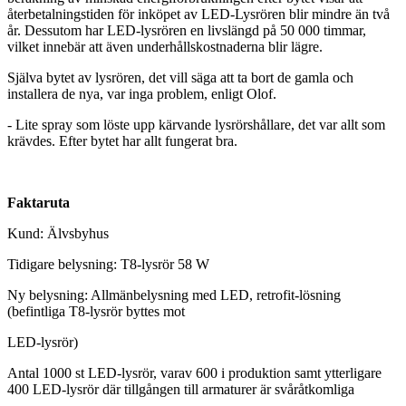
återbetalningstiden för inköpet av LED-Lysrören blir mindre än två
år. Dessutom har LED-lysrören en livslängd på 50 000 timmar,
vilket innebär att även underhållskostnaderna blir lägre.
Själva bytet av lysrören, det vill säga att ta bort de gamla och
installera de nya, var inga problem, enligt Olof.
- Lite spray som löste upp kärvande lysrörshållare, det var allt som
krävdes. Efter bytet har allt fungerat bra.
Faktaruta
Kund: Älvsbyhus
Tidigare belysning: T8-lysrör 58 W
Ny belysning: Allmänbelysning med LED, retrofit-lösning
(befintliga T8-lysrör byttes mot
LED-lysrör)
Antal 1000 st LED-lysrör, varav 600 i produktion samt ytterligare
400 LED-lysrör där tillgången till armaturer är svåråtkomliga