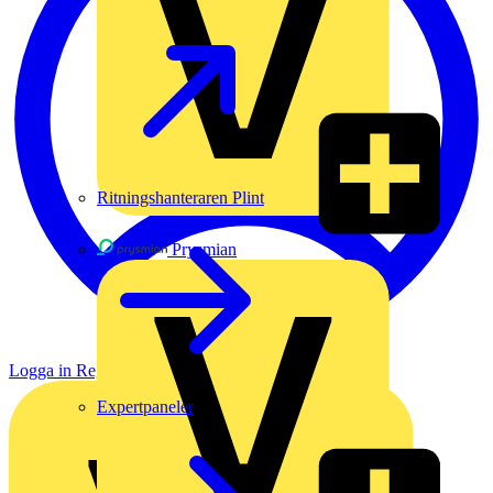
Ritningshanteraren Plint
Prysmian
Logga in
Registrera dig
Expertpaneler