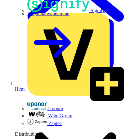
Signify
Bli guldanvändare nu
Hem
Uponor
Wibe Group
Zaptec
Distributörer
1