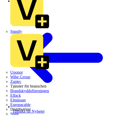
Branschnyheter
Signify
Uponor
Wibe Group
Zaptec
Tjänster för branschen
Brandskyddsföreningen
Elfack
Elmässan
Europacable
Distributörer
Tillbaka till Nyheter
Solar