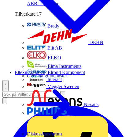
ABB
Tillverkare
Tillverkare
17
Brady
DEHN
Elit AB
ELKO
Elma Instruments
Elteknikpodden
Elrond Komponent
Översikt guldtjänster
Interact
Megger Sweden
Nexans
Philips
Diskussionsforum