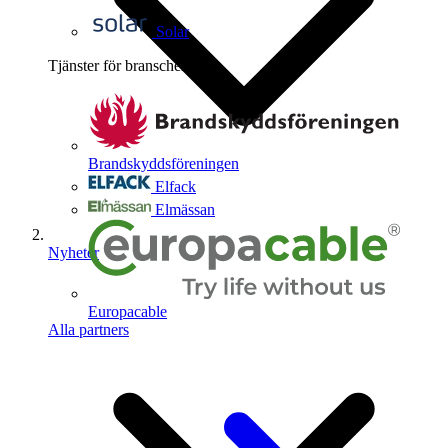
Solar
Tjänster för branschen
4
Brandskyddsföreningen
Elfack
Elmässan
Nyheter
Europacable
Alla partners