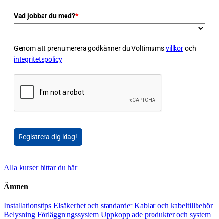
Vad jobbar du med?
*
Genom att prenumerera godkänner du Voltimums
villkor
och
integritetspolicy
Registrera dig idag!
Alla kurser hittar du här
Ämnen
Installationstips
Elsäkerhet och standarder
Kablar och kabeltillbehör
Belysning
Förläggningssystem
Uppkopplade produkter och system