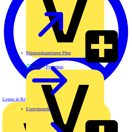
Ritningshanteraren Plint
Prysmian
Logga in
Registrera dig
Expertpaneler