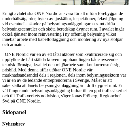
Enligt avtalet ska ONE Nordic ansvara för att utföra förebyggande
underhållsåtgärder, byten av ljuskällor, inspektioner, felavhjälpning
vid eventuella skador på belysningsanläggningarna samt drifta
belysningscentraler och sköta beredskap dygnet runt. I avtalet ingår
också tjänster inom reinvestering i ny offentlig belysning vilket
innebär arbete med kabelförläggning och montering av nya stolpar
och armatur.
- ONE Nordic var en av ett fåtal aktörer som kvalificerade sig och
uppfyllde de hårt ställda kraven i upphandlingen både avseende
teknisk förmåga, kvalitet och miljöarbete samt konkurrensmässig
prisbild. Med denna affär utökar ONE Nordic vår
marknadsandsandel dels i regionen, dels inom belysningssektorn var
vi är en av de ledande entreprenörerna i Sverige. Målet är att
säkerställa att länets belysningsanläggning är i drift dygnet runt. En
väl fungerande belysningsanläggning bidrar till en god trafiksäkerhet
och till Trafikverkets nollvision, säger Jonas Fröberg, Regionchef
Syd på ONE Nordic.
Sidopanel
Nyhetsbrev