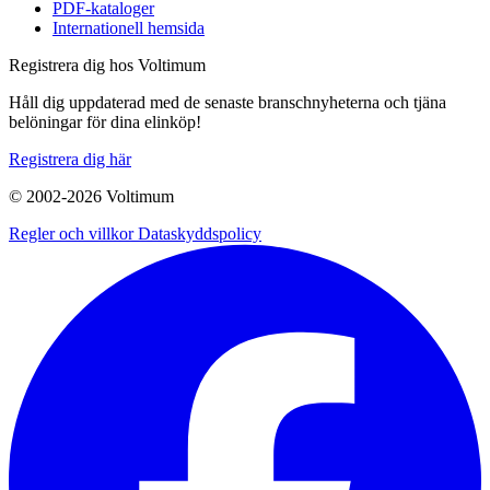
PDF-kataloger
Internationell hemsida
Registrera dig hos Voltimum
Håll dig uppdaterad med de senaste branschnyheterna och tjäna
belöningar för dina elinköp!
Registrera dig här
© 2002-
2026
Voltimum
Regler och villkor
Dataskyddspolicy