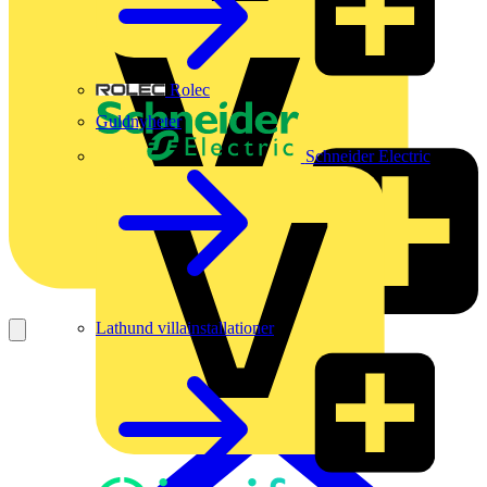
Rolec
Guldnyheter
Schneider Electric
Lathund villainstallationer