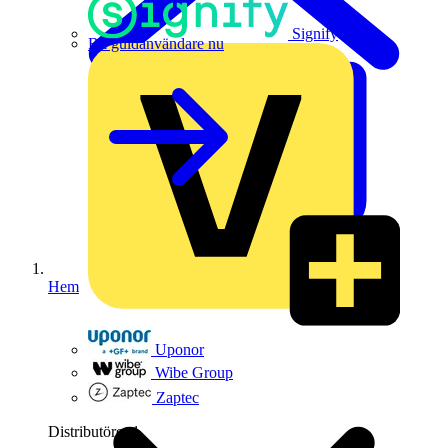
Signify
Bli guldanvändare nu
Hem
Uponor
Wibe Group
Zaptec
Distributörer
1