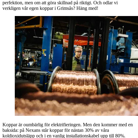
perfektion, men om att göra skillnad på riktigt. Och odlar vi
verkligen vår egen koppar i Grimsås? Häng med!
Koppar är oumbärlig för elektrifieringen. Men den kommer med en
baksida: på Nexans står koppar för nästan 30% av våra
koldioxidutsläpp och i en vanlig installationskabel upp till 80%.