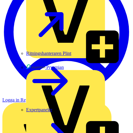
Ritningshanteraren Plint
Prysmian
Logga in
Registrera dig
Expertpaneler