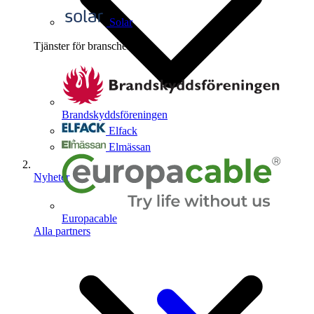
Solar
Tjänster för branschen
4
Brandskyddsföreningen
Elfack
Elmässan
Nyheter
Europacable
Alla partners