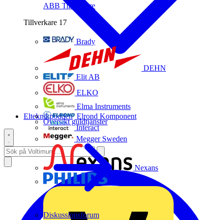
ABB
Tillverkare
Tillverkare
17
Brady
DEHN
Elit AB
ELKO
Elma Instruments
Elteknikpodden
Elrond Komponent
Översikt guldtjänster
Interact
Megger Sweden
Nexans
Philips
Diskussionsforum