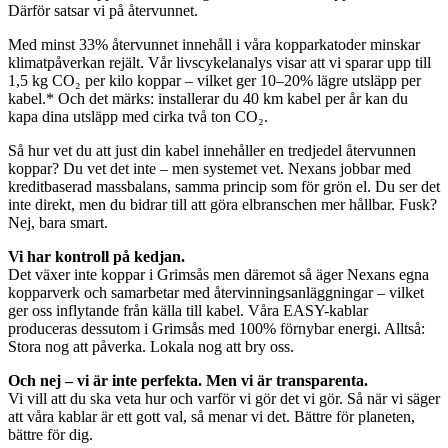
Därför satsar vi på återvunnet.
Med minst 33% återvunnet innehåll i våra kopparkatoder minskar
klimatpåverkan rejält. Vår livscykelanalys visar att vi sparar upp till
1,5 kg CO₂ per kilo koppar – vilket ger 10–20% lägre utsläpp per
kabel.* Och det märks: installerar du 40 km kabel per år kan du
kapa dina utsläpp med cirka två ton CO₂.
Så hur vet du att just din kabel innehåller en tredjedel återvunnen
koppar? Du vet det inte – men systemet vet. Nexans jobbar med
kreditbaserad massbalans, samma princip som för grön el. Du ser det
inte direkt, men du bidrar till att göra elbranschen mer hållbar. Fusk?
Nej, bara smart.
Vi har kontroll på kedjan.
Det växer inte koppar i Grimsås men däremot så äger Nexans egna
kopparverk och samarbetar med återvinningsanläggningar – vilket
ger oss inflytande från källa till kabel. Våra EASY-kablar
produceras dessutom i Grimsås med 100% förnybar energi. Alltså:
Stora nog att påverka. Lokala nog att bry oss.
Och nej – vi är inte perfekta. Men vi är transparenta.
Vi vill att du ska veta hur och varför vi gör det vi gör. Så när vi säger
att våra kablar är ett gott val, så menar vi det. Bättre för planeten,
bättre för dig.