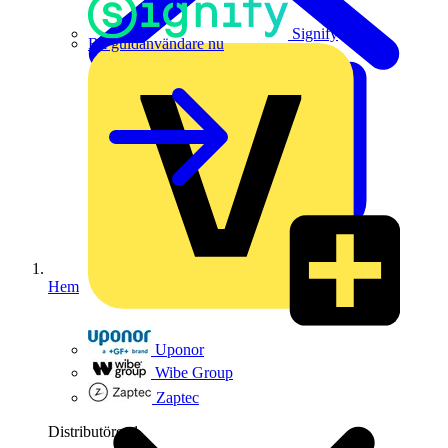
Signify
Bli guldanvändare nu
Hem
Uponor
Wibe Group
Zaptec
Distributörer
1