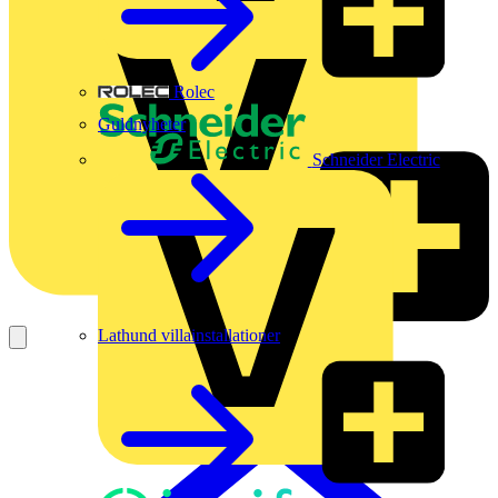
Rolec
Guldnyheter
Schneider Electric
Lathund villainstallationer