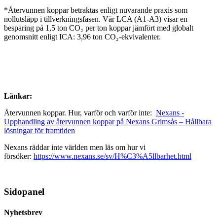
*Återvunnen koppar betraktas enligt nuvarande praxis som
nollutsläpp i tillverkningsfasen. Vår LCA (A1-A3) visar en
besparing på 1,5 ton CO₂ per ton koppar jämfört med globalt
genomsnitt enligt ICA: 3,96 ton CO₂-ekvivalenter.
Länkar:
Återvunnen koppar. Hur, varför och varför inte:
Nexans -
Upphandling av återvunnen koppar på Nexans Grimsås – Hållbara
lösningar för framtiden
Nexans räddar inte världen men läs om hur vi
försöker:
https://www.nexans.se/sv/H%C3%A5llbarhet.html
Sidopanel
Nyhetsbrev