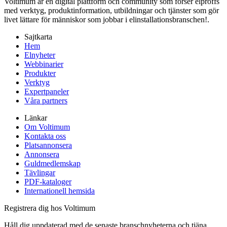
Voltimum är en digital plattform och community som förser elproffs
med verktyg, produktinformation, utbildningar och tjänster som gör
livet lättare för människor som jobbar i elinstallationsbranschen!.
Sajtkarta
Hem
Elnyheter
Webbinarier
Produkter
Verktyg
Expertpaneler
Våra partners
Länkar
Om Voltimum
Kontakta oss
Platsannonsera
Annonsera
Guldmedlemskap
Tävlingar
PDF-kataloger
Internationell hemsida
Registrera dig hos Voltimum
Håll dig uppdaterad med de senaste branschnyheterna och tjäna