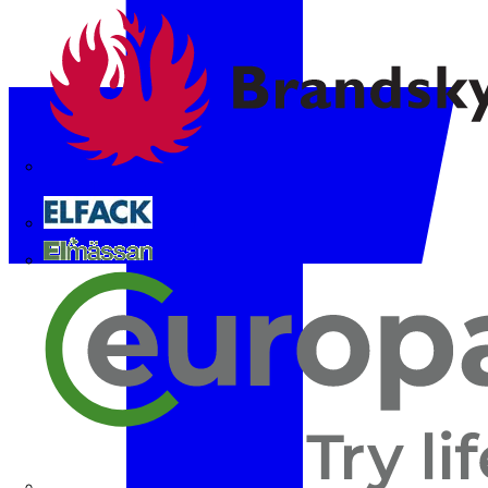
Brandskyddsföreningen
Elfack
Elmässan