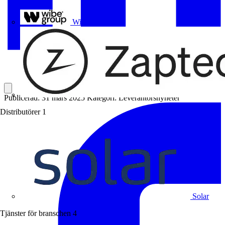
Uponor
Wibe Group
Publicerad: 31 mars 2025
Kategori: Leverantörsnyheter
Distributörer
1
Solar
Tjänster för branschen
4