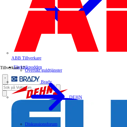
ABB
Tillverkare
Elteknikpodden
Tillverkare
17
Översikt guldtjänster
Brady
DEHN
Diskussionsforum