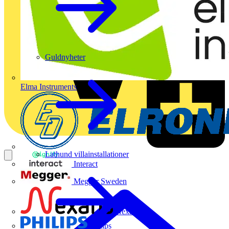
Guldnyheter
Elma Instruments
Lathund villainstallationer
Interact
Megger Sweden
Nexans
Philips