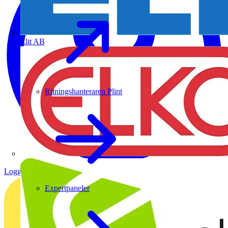
Elit AB
Ritningshanteraren Plint
Logga in
Registrera dig
Expertpaneler