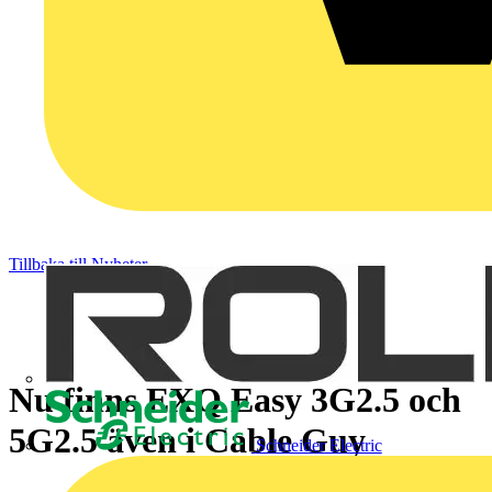
Tillbaka till Nyheter
Nu finns EXQ Easy 3G2.5 och
5G2.5 även i Cable Guy
Schneider Electric