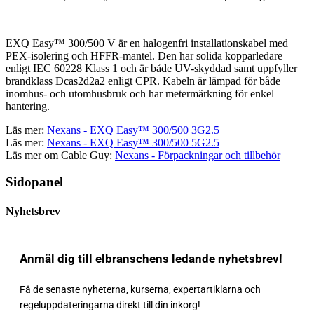
EXQ Easy™ 300/500 V är en halogenfri installationskabel med
PEX-isolering och HFFR-mantel. Den har solida kopparledare
enligt IEC 60228 Klass 1 och är både UV-skyddad samt uppfyller
brandklass Dcas2d2a2 enligt CPR. Kabeln är lämpad för både
inomhus- och utomhusbruk och har metermärkning för enkel
hantering.
Läs mer:
Nexans - EXQ Easy™ 300/500 3G2.5
Läs mer:
Nexans - EXQ Easy™ 300/500 5G2.5
Läs mer om Cable Guy:
Nexans - Förpackningar och tillbehör
Sidopanel
Nyhetsbrev
Anmäl dig till elbranschens ledande nyhetsbrev!
Få de senaste nyheterna, kurserna, expertartiklarna och
regeluppdateringarna direkt till din inkorg!