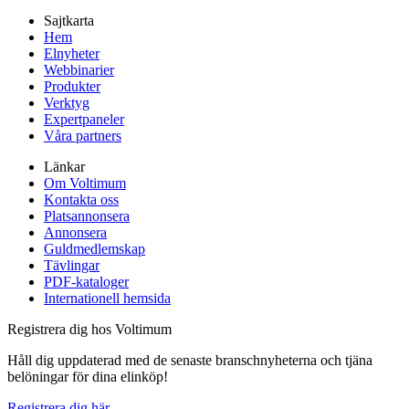
Sajtkarta
Hem
Elnyheter
Webbinarier
Produkter
Verktyg
Expertpaneler
Våra partners
Länkar
Om Voltimum
Kontakta oss
Platsannonsera
Annonsera
Guldmedlemskap
Tävlingar
PDF-kataloger
Internationell hemsida
Registrera dig hos Voltimum
Håll dig uppdaterad med de senaste branschnyheterna och tjäna
belöningar för dina elinköp!
Registrera dig här