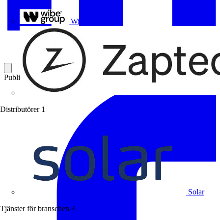
Uponor
Wibe Group
Publicerad: 17 juni 2026
Kategori: Leverantörsnyheter
Distributörer
1
Solar
Tjänster för branschen
4