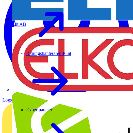
Elit AB
Ritningshanteraren Plint
Logga in
Registrera dig
Expertpaneler