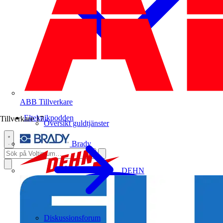
ABB
Tillverkare
Elteknikpodden
Tillverkare
17
Översikt guldtjänster
Brady
DEHN
Diskussionsforum