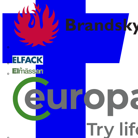
Brandskyddsföreningen
Elfack
Elmässan