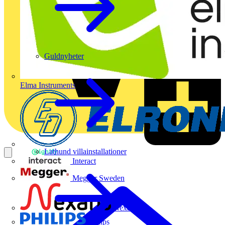
Guldnyheter
Elma Instruments
Lathund villainstallationer
Interact
Megger Sweden
Nexans
Philips