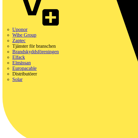
Uponor
Wibe Group
Zaptec
Tjänster för branschen
Brandskyddsföreningen
Elfack
Elmässan
Europacable
Distributörer
Solar