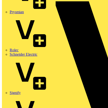
Prysmian
Rolec
Schneider Electric
Signify