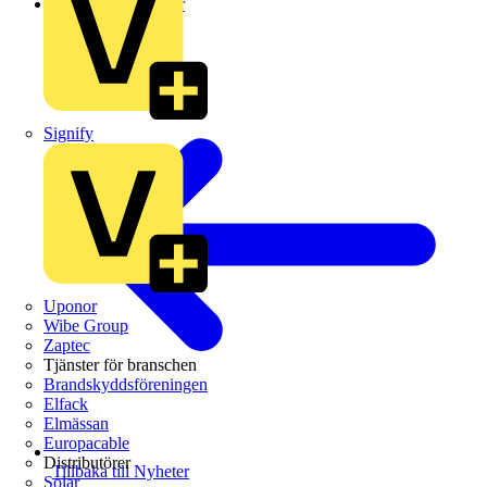
Leverantörsnyheter
Signify
Uponor
Wibe Group
Zaptec
Tjänster för branschen
Brandskyddsföreningen
Elfack
Elmässan
Europacable
Distributörer
Tillbaka till Nyheter
Solar