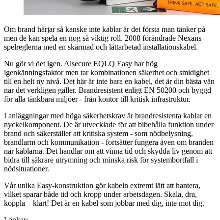
Om brand härjar så kanske inte kablar är det första man tänker på
men de kan spela en nog så viktig roll. 2008 förändrade Nexans
spelreglerna med en skärmad och lättarbetad installationskabel.
Nu gör vi det igen. Alsecure EQLQ Easy har hög
igenkänningsfaktor men tar kombinationen säkerhet och smidighet
till en helt ny nivå. Det här är inte bara en kabel, det är din bästa vän
när det verkligen gäller. Brandresistent enligt EN 50200 och byggd
för alla tänkbara miljöer - från kontor till kritisk infrastruktur.
I anläggningar med höga säkerhetskrav är brandresistenta kablar en
nyckelkomponent. De är utvecklade för att bibehålla funktion under
brand och säkerställer att kritiska system - som nödbelysning,
brandlarm och kommunikation - fortsätter fungera även om branden
når kablarna. Det handlar om att vinna tid och skydda liv genom att
bidra till säkrare utrymning och minska risk för systembortfall i
nödsituationer.
Vår unika Easy-konstruktion gör kabeln extremt lätt att hantera,
vilket sparar både tid och kropp under arbetsdagen. Skala, dra,
koppla – klart! Det är en kabel som jobbar med dig, inte mot dig.
Länkar: