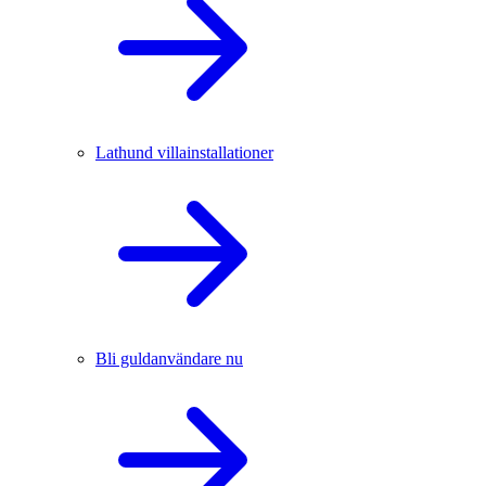
Lathund villainstallationer
Bli guldanvändare nu