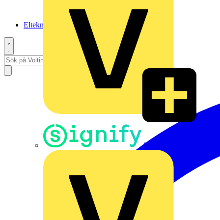
Elteknikpodden
Signify