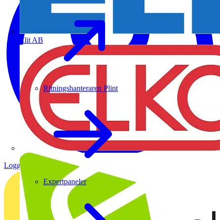
Elit AB
Ritningshanteraren Plint
Logga in
Registrera dig
Expertpaneler