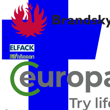
Brandskyddsföreningen
Elfack
Elmässan