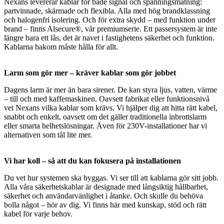
Nexans levererar kablar för både signal och spänningsmatning:
partvinnade, skärmade och flexibla. Alla med hög brandklassning
och halogenfri isolering. Och för extra skydd – med funktion under
brand – finns Alsecure®, vår premiumserie. Ett passersystem är inte
längre bara ett lås, det är navet i fastighetens säkerhet och funktion.
Kablarna bakom måste hålla för allt.
Larm som gör mer – kräver kablar som gör jobbet
Dagens larm är mer än bara sirener. De kan styra ljus, vatten, värme
– till och med kaffemaskinen. Oavsett fabrikat eller funktionsnivå
vet Nexans vilka kablar som krävs. Vi hjälper dig att hitta rätt kabel,
snabbt och enkelt, oavsett om det gäller traditionella inbrottslarm
eller smarta helhetslösningar. Även för 230V-installationer har vi
alternativen som tål lite mer.
Vi har koll – så att du kan fokusera på installationen
Du vet hur systemen ska byggas. Vi ser till att kablarna gör sitt jobb.
Alla våra säkerhetskablar är designade med långsiktig hållbarhet,
säkerhet och användarvänlighet i åtanke. Och skulle du behöva
bolla något – hör av dig. Vi finns här med kunskap, stöd och rätt
kabel för varje behov.