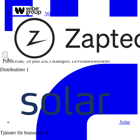
Uponor
Wibe Group
Publicerad: 18 juni 2025
Kategori: Leverantörsnyheter
Distributörer
1
Solar
Tjänster för branschen
4