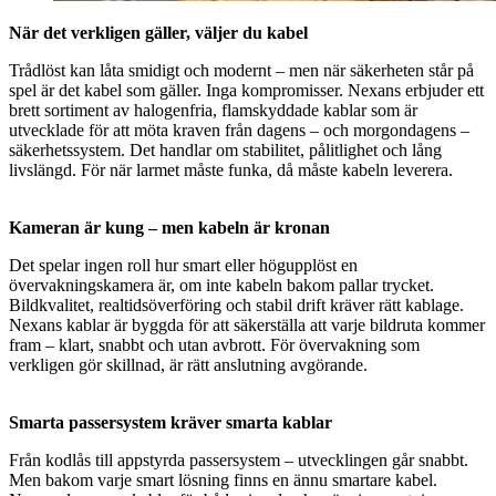
När det verkligen gäller, väljer du kabel
Trådlöst kan låta smidigt och modernt – men när säkerheten står på
spel är det kabel som gäller. Inga kompromisser. Nexans erbjuder ett
brett sortiment av halogenfria, flamskyddade kablar som är
utvecklade för att möta kraven från dagens – och morgondagens –
säkerhetssystem. Det handlar om stabilitet, pålitlighet och lång
livslängd. För när larmet måste funka, då måste kabeln leverera.
Kameran är kung – men kabeln är kronan
Det spelar ingen roll hur smart eller högupplöst en
övervakningskamera är, om inte kabeln bakom pallar trycket.
Bildkvalitet, realtidsöverföring och stabil drift kräver rätt kablage.
Nexans kablar är byggda för att säkerställa att varje bildruta kommer
fram – klart, snabbt och utan avbrott. För övervakning som
verkligen gör skillnad, är rätt anslutning avgörande.
Smarta passersystem kräver smarta kablar
Från kodlås till appstyrda passersystem – utvecklingen går snabbt.
Men bakom varje smart lösning finns en ännu smartare kabel.