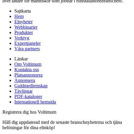
livet lättare för människor som jobbar i elinstallationsbranschen!.
Sajtkarta
Hem
Elnyheter
Webbinarier
Produkter
Verktyg
Expertpaneler
Våra partners
Länkar
Om Voltimum
Kontakta oss
Platsannonsera
Annonsera
Guldmedlemskap
Tävlingar
PDF-kataloger
Internationell hemsida
Registrera dig hos Voltimum
Håll dig uppdaterad med de senaste branschnyheterna och tjäna
belöningar för dina elinköp!