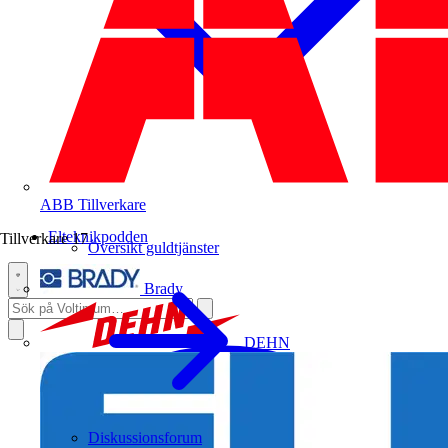
ABB
Tillverkare
Elteknikpodden
Tillverkare
17
Översikt guldtjänster
Brady
DEHN
Diskussionsforum