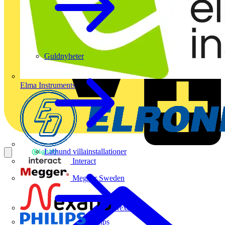
Guldnyheter
Elma Instruments
Lathund villainstallationer
Interact
Megger Sweden
Nexans
Philips