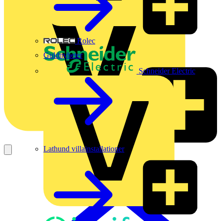
Rolec
Guldnyheter
Schneider Electric
Lathund villainstallationer