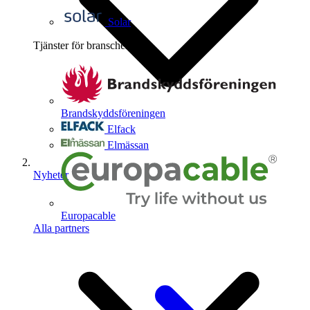
Solar
Tjänster för branschen
4
Brandskyddsföreningen
Elfack
Elmässan
Nyheter
Europacable
Alla partners