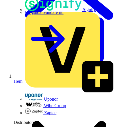
Signify
Bli guldanvändare nu
Hem
Uponor
Wibe Group
Zaptec
Distributörer
1