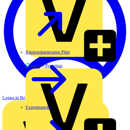
Ritningshanteraren Plint
Prysmian
Logga in
Registrera dig
Expertpaneler