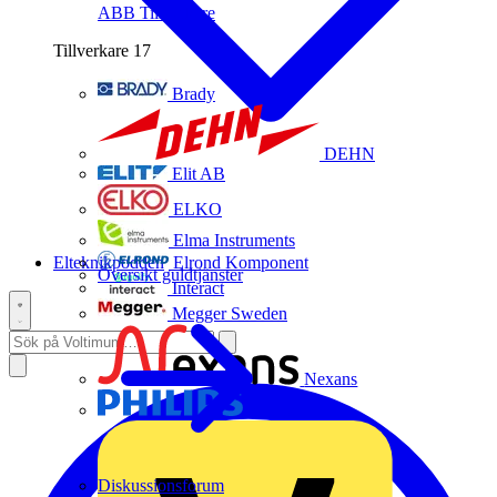
ABB
Tillverkare
Tillverkare
17
Brady
DEHN
Elit AB
ELKO
Elma Instruments
Elteknikpodden
Elrond Komponent
Översikt guldtjänster
Interact
Megger Sweden
Nexans
Philips
Diskussionsforum