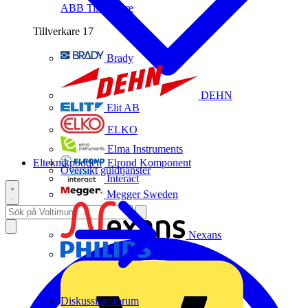
ABB
Tillverkare
Tillverkare
17
Brady
DEHN
Elit AB
ELKO
Elma Instruments
Elteknikpodden
Elrond Komponent
Översikt guldtjänster
Interact
Megger Sweden
Nexans
Philips
Diskussionsforum