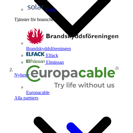
Solar
Tjänster för branschen
4
Brandskyddsföreningen
Elfack
Elmässan
Nyheter
Europacable
Alla partners