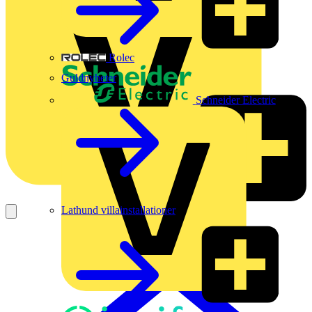
Rolec
Guldnyheter
Schneider Electric
Lathund villainstallationer