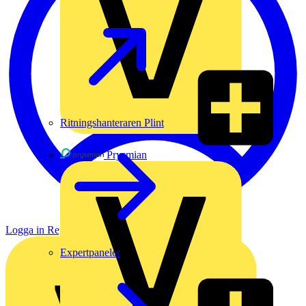
Ritningshanteraren Plint
Prysmian
Logga in
Registrera dig
Expertpaneler