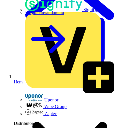
Signify
Bli guldanvändare nu
Hem
Uponor
Wibe Group
Zaptec
Distributörer
1