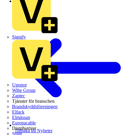
Guldnyheter
Signify
Uponor
Wibe Group
Zaptec
Tjänster för branschen
Brandskyddsföreningen
Elfack
Elmässan
Europacable
Distributörer
Tillbaka till Nyheter
Solar