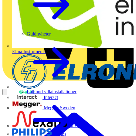
Guldnyheter
Elma Instruments
Lathund villainstallationer
Interact
Megger Sweden
Nexans
Philips