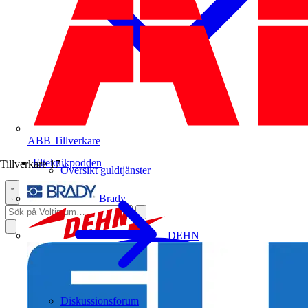
ABB
Tillverkare
Elteknikpodden
Tillverkare
17
Översikt guldtjänster
Brady
DEHN
Diskussionsforum