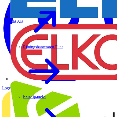
Elit AB
Ritningshanteraren Plint
Logga in
Registrera dig
Expertpaneler