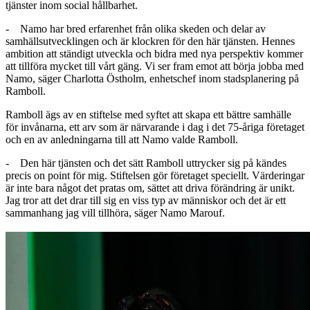
tjänster inom social hållbarhet.
- Namo har bred erfarenhet från olika skeden och delar av
samhällsutvecklingen och är klockren för den här tjänsten. Hennes
ambition att ständigt utveckla och bidra med nya perspektiv kommer
att tillföra mycket till vårt gäng. Vi ser fram emot att börja jobba med
Namo, säger Charlotta Östholm, enhetschef inom stadsplanering på
Ramboll.
Ramboll ägs av en stiftelse med syftet att skapa ett bättre samhälle
för invånarna, ett arv som är närvarande i dag i det 75-åriga företaget
och en av anledningarna till att Namo valde Ramboll.
- Den här tjänsten och det sätt Ramboll uttrycker sig på kändes
precis on point för mig. Stiftelsen gör företaget speciellt. Värderingar
är inte bara något det pratas om, sättet att driva förändring är unikt.
Jag tror att det drar till sig en viss typ av människor och det är ett
sammanhang jag vill tillhöra, säger Namo Marouf.