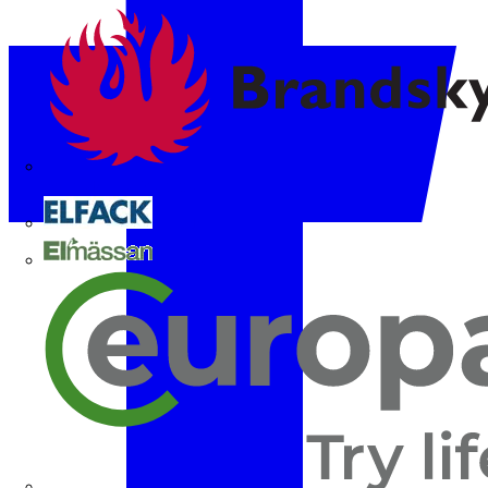
Brandskyddsföreningen
Elfack
Elmässan