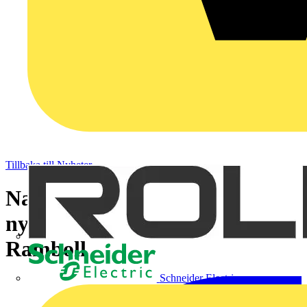
Tillbaka till Nyheter
Namo Marouf vill ge invånarna
nycklar till staden – börjar på
Ramboll
Schneider Electric