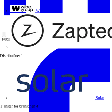
Uponor
Wibe Group
Publicerad: 19 oktober 2020
Kategori: Branschnyheter
Distributörer
1
Solar
Tjänster för branschen
4