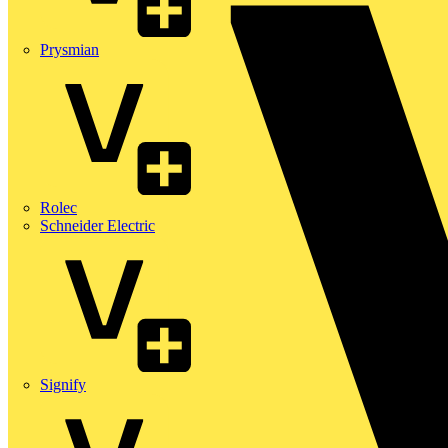
Prysmian
Rolec
Schneider Electric
Signify