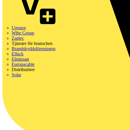
Uponor
Wibe Group
Zaptec
Tjänster för branschen
Brandskyddsföreningen
Elfack
Elmässan
Europacable
Distributörer
Solar