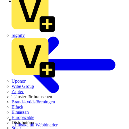
Mässwebbinarium
Signify
Uponor
Wibe Group
Zaptec
Tjänster för branschen
Brandskyddsföreningen
Elfack
Elmässan
Europacable
Distributörer
Tillbaka till Webbinarier
Solar