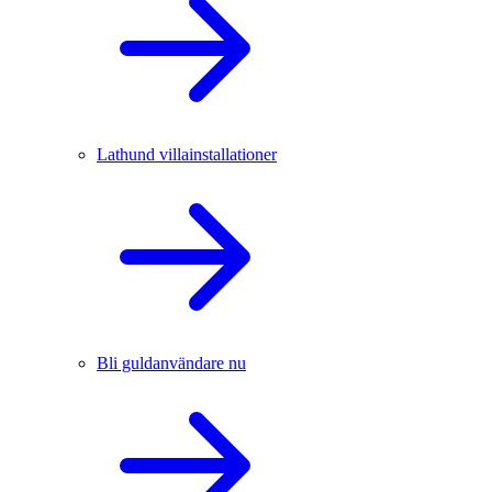
Lathund villainstallationer
Bli guldanvändare nu