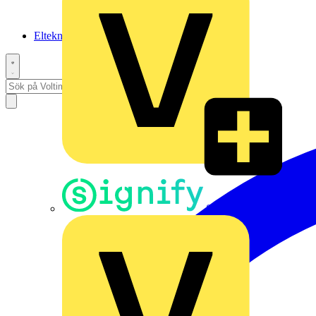
Elteknikpodden
Signify