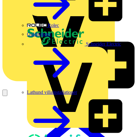
Rolec
Guldnyheter
Schneider Electric
Lathund villainstallationer