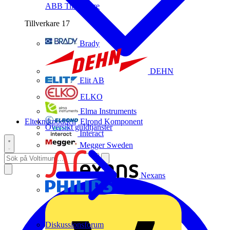
ABB
Tillverkare
Tillverkare
17
Brady
DEHN
Elit AB
ELKO
Elma Instruments
Elteknikpodden
Elrond Komponent
Översikt guldtjänster
Interact
Megger Sweden
Nexans
Philips
Diskussionsforum