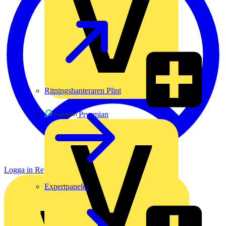
Ritningshanteraren Plint
Prysmian
Logga in
Registrera dig
Expertpaneler