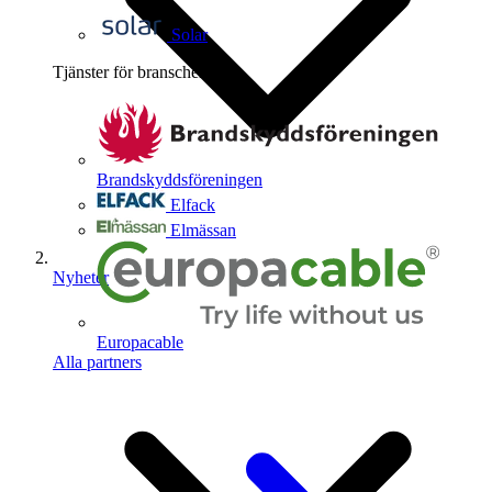
Solar
Tjänster för branschen
4
Brandskyddsföreningen
Elfack
Elmässan
Nyheter
Europacable
Alla partners