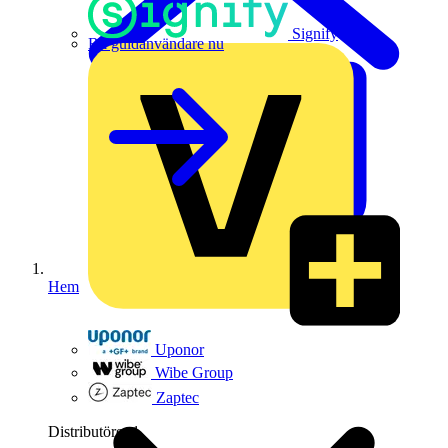
Signify
Bli guldanvändare nu
Hem
Uponor
Wibe Group
Zaptec
Distributörer
1