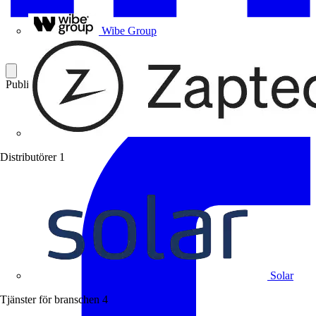
Uponor
Wibe Group
Publicerad: 19 oktober 2006
Kategori: Branschnyheter
Distributörer
1
Solar
Tjänster för branschen
4