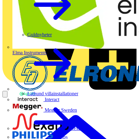
Guldnyheter
Elma Instruments
Lathund villainstallationer
Interact
Megger Sweden
Nexans
Philips