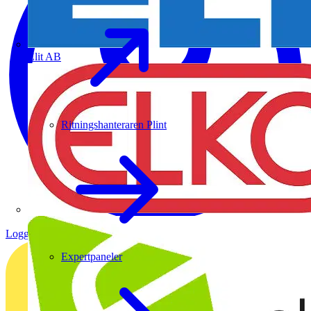
Elit AB
Ritningshanteraren Plint
Logga in
Registrera dig
Expertpaneler