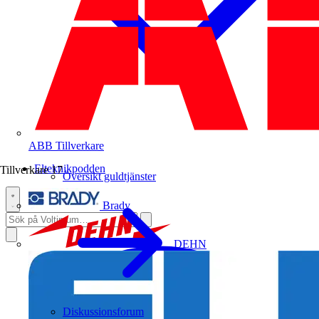
ABB
Tillverkare
Elteknikpodden
Tillverkare
17
Översikt guldtjänster
Brady
DEHN
Diskussionsforum