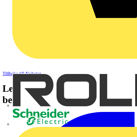
Tillbaka till Nyheter
Lernia ger 18 elektriker allmän
behörighet
Schneider Electric