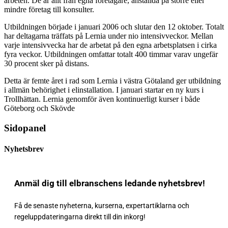
arbeten. De är allt från egna företagare, anställda på större eller
mindre företag till konsulter.
Utbildningen började i januari 2006 och slutar den 12 oktober. Totalt
har deltagarna träffats på Lernia under nio intensivveckor. Mellan
varje intensivvecka har de arbetat på den egna arbetsplatsen i cirka
fyra veckor. Utbildningen omfattar totalt 400 timmar varav ungefär
30 procent sker på distans.
Detta är femte året i rad som Lernia i västra Götaland ger utbildning
i allmän behörighet i elinstallation. I januari startar en ny kurs i
Trollhättan. Lernia genomför även kontinuerligt kurser i både
Göteborg och Skövde
Sidopanel
Nyhetsbrev
Anmäl dig till elbranschens ledande nyhetsbrev!
Få de senaste nyheterna, kurserna, expertartiklarna och
regeluppdateringarna direkt till din inkorg!