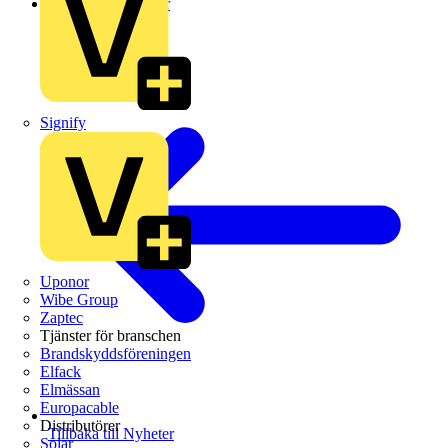
Leverantörsnyheter
Signify
Uponor
Wibe Group
Zaptec
Tjänster för branschen
Brandskyddsföreningen
Elfack
Elmässan
Europacable
Distributörer
Tillbaka till Nyheter
Solar