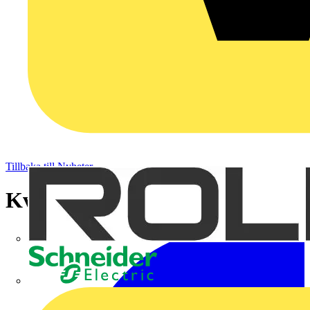
Tillbaka till Nyheter
Kvinnlig makt
Schneider Electric