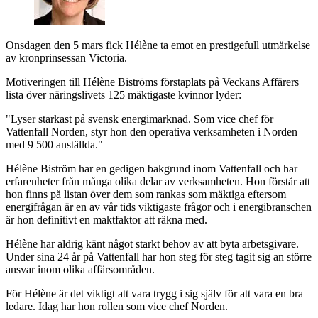
Onsdagen den 5 mars fick Hélène ta emot en prestigefull utmärkelse
av kronprinsessan Victoria.
Motiveringen till Hélène Biströms förstaplats på Veckans Affärers
lista över näringslivets 125 mäktigaste kvinnor lyder:
"Lyser starkast på svensk energimarknad. Som vice chef för
Vattenfall Norden, styr hon den operativa verksamheten i Norden
med 9 500 anställda."
Hélène Biström har en gedigen bakgrund inom Vattenfall och har
erfarenheter från många olika delar av verksamheten. Hon förstår att
hon finns på listan över dem som rankas som mäktiga eftersom
energifrågan är en av vår tids viktigaste frågor och i energibranschen
är hon definitivt en maktfaktor att räkna med.
Hélène har aldrig känt något starkt behov av att byta arbetsgivare.
Under sina 24 år på Vattenfall har hon steg för steg tagit sig an större
ansvar inom olika affärsområden.
För Hélène är det viktigt att vara trygg i sig själv för att vara en bra
ledare. Idag har hon rollen som vice chef Norden.