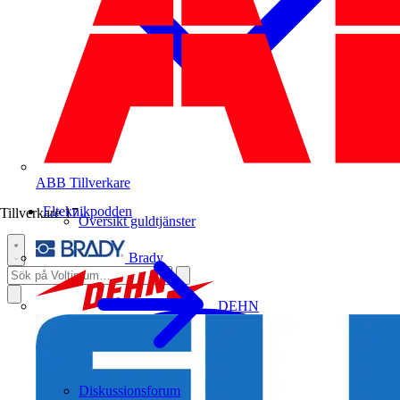
ABB
Tillverkare
Elteknikpodden
Tillverkare
17
Översikt guldtjänster
Brady
DEHN
Diskussionsforum