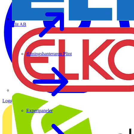
Elit AB
Ritningshanteraren Plint
Logga in
Registrera dig
Expertpaneler