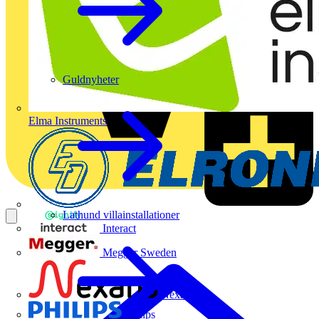
Guldnyheter
Elma Instruments
Lathund villainstallationer
Interact
Megger Sweden
Nexans
Philips