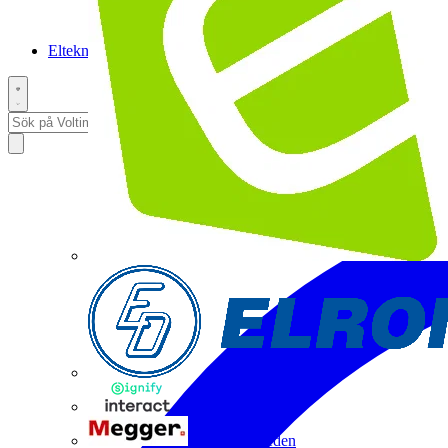
Elteknikpodden
Interact
Megger Sweden