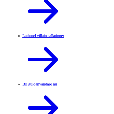
Lathund villainstallationer
Bli guldanvändare nu