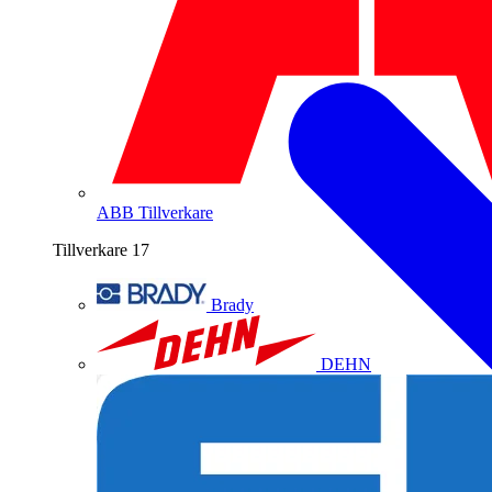
ABB
Tillverkare
Tillverkare
17
Brady
DEHN