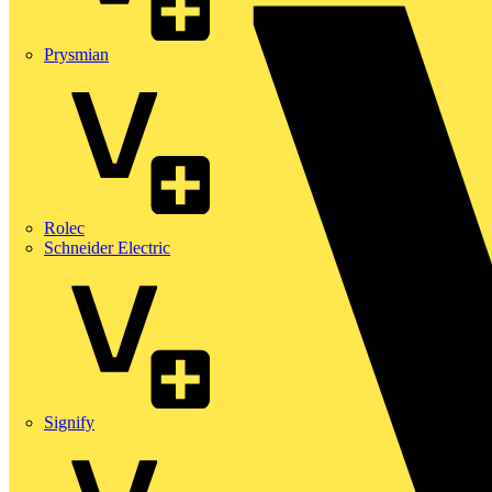
Prysmian
Rolec
Schneider Electric
Signify