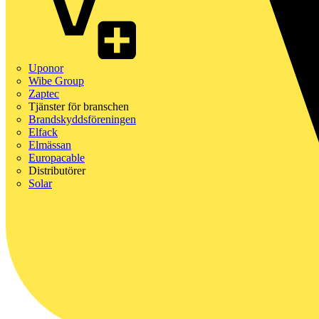
Uponor
Wibe Group
Zaptec
Tjänster för branschen
Brandskyddsföreningen
Elfack
Elmässan
Europacable
Distributörer
Solar