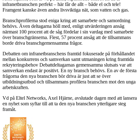
infranetbranschen perfekt – här får de allt – både el och tele!
Framgent kanske även andra livsviktiga nät, som vatten och gas.
Branschprofilerna stod eniga kring att samarbete och samordning
behövs. Även deltagarna höll med, enligt utvärderingen ansåg
närmast 100 procent att de såg fördelar i sin vardag med samarbete
över branschgränserna. Flest, 57 procent ansåg att de tillsammans
borde driva branschgemensamma frågor.
Debatten om infranetbranschens framtid fokuserade på förhållandet
mellan konkurrens och samverkan samt utmaningen kring framtida
rekryteringsbehov Debattdeltagarnas gemensamma slutsats var att
samverkan endast är positivt. En ny bransch behövs. En av de första
frågorna den nya branschen bör driva är just att se över
utbildningsutbud och tillsammans profilera branschen mot den unga
arbetskraften.
Vd på Eltel Networks, Axel Hjärne, avslutade dagen med att lansera
en nyhet som syftar till att ta den nya branschen ytterligare steg
framåt.