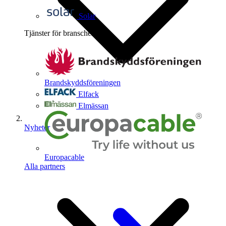
Solar
Tjänster för branschen
4
Brandskyddsföreningen
Elfack
Elmässan
Nyheter
Europacable
Alla partners