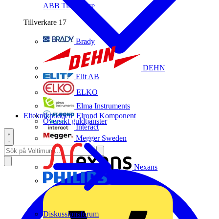
ABB
Tillverkare
Tillverkare
17
Brady
DEHN
Elit AB
ELKO
Elma Instruments
Elteknikpodden
Elrond Komponent
Översikt guldtjänster
Interact
Megger Sweden
Nexans
Philips
Diskussionsforum