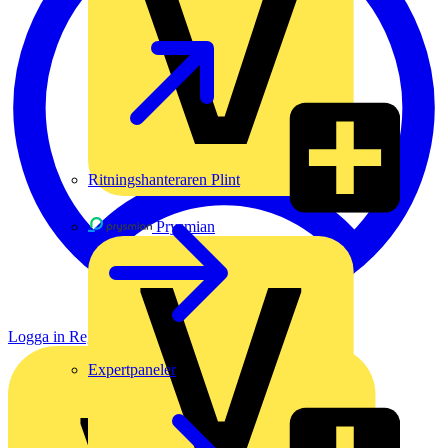
Ritningshanteraren Plint
Prysmian
Logga in
Registrera dig
Expertpaneler