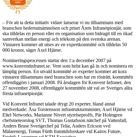
– För att ta detta initiativ vidare lanserar vi nu tillsammans med
branschen hedersutnämnelsen och priset Årets Infranetpionjär, som
ska tilldelas en person eller en organisation som bidragit till en ökad
samverkan mellan energi och telekom på den svenska arenan.
Vinnaren kommer att utses av en expertkommitté och tilldelas 50
000 kronor, säger Axel Hjärne.
Nomineringsprocessen startar den 1:a december 2007 på
www.konventinfranet.se
. Vem som helst kan gå in och nominera en
lämplig person. En utvald kommitté av experter kommer att kora
vinnaren tillsammans med branschen som har en rösträtt, kommittén
offentliggörs i januari 2008. På årsdagen för Konvent Infranet, den
27 november 2008, offentliggör kommittén sitt val av Sveriges allra
första infranetpionjär.
Vid Konvent Infranet talade drygt 20 experter, bland annat
medverkade: Åsa Torstensson infrastrukturminister, Axel Hjärne vd
Eltel Networks, Marianne Nivert styrelseproffs, Pär Holmgren
chefsmeteorolog SVT, Thomas Gustafsson nätchef på Vattenfall,
Anders Bruse Sverigechef på Telia, Anders Ericson vvd
Mälarenergi, Tomas Fürth framtidsforskare vid Kairos Future,
Fredrik Lagergren vd KTH Executive.