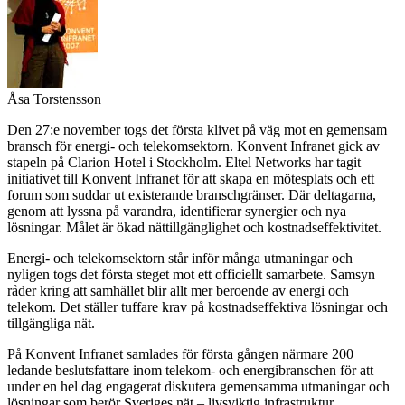
Åsa Torstensson
Den 27:e november togs det första klivet på väg mot en gemensam
bransch för energi- och telekomsektorn. Konvent Infranet gick av
stapeln på Clarion Hotel i Stockholm. Eltel Networks har tagit
initiativet till Konvent Infranet för att skapa en mötesplats och ett
forum som suddar ut existerande branschgränser. Där deltagarna,
genom att lyssna på varandra, identifierar synergier och nya
lösningar. Målet är ökad nättillgänglighet och kostnadseffektivitet.
Energi- och telekomsektorn står inför många utmaningar och
nyligen togs det första steget mot ett officiellt samarbete. Samsyn
råder kring att samhället blir allt mer beroende av energi och
telekom. Det ställer tuffare krav på kostnadseffektiva lösningar och
tillgängliga nät.
På Konvent Infranet samlades för första gången närmare 200
ledande beslutsfattare inom telekom- och energibranschen för att
under en hel dag engagerat diskutera gemensamma utmaningar och
lösningar som berör Sveriges nät – livsviktig infrastruktur.