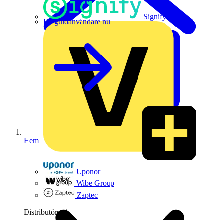
Signify
Bli guldanvändare nu
Hem
Uponor
Wibe Group
Zaptec
Distributörer
1