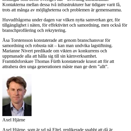
Kontakterna mellan dessa två infrastrukturer har tidigare varit få,
trots att många av möjligheterna och problemen är gemensamma.
Huvudfrågorna under dagen var vilken nytta samverkan ger, för
tillgänglighet i näten, för effektivitet och samordning, men också för
branschprofilering och rekrytering.
Åsa Torstensson konstaterade att genom branschansvar för
samordning och robusta nät – kan man undvika lagstiftning.
Marianne Nivert predikade om vikten av konkurrens och
uppmanade alla att hålla sig till sin kärnverksamhet.
Framtidsforskare Thomas Fürth konstaterade krasst att för att
attrahera den unga generationen måste man ge dem ”allt”.
Axel Hjärne
Axel Hjärne, som är vd på Eltel, replikerade snabbt att då är