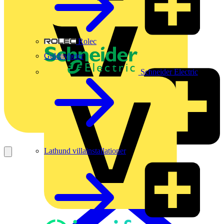
Rolec
Guldnyheter
Schneider Electric
Lathund villainstallationer