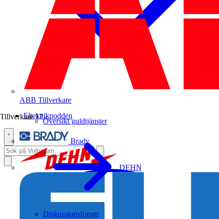
ABB
Tillverkare
Elteknikpodden
Tillverkare
17
Översikt guldtjänster
Brady
DEHN
Diskussionsforum