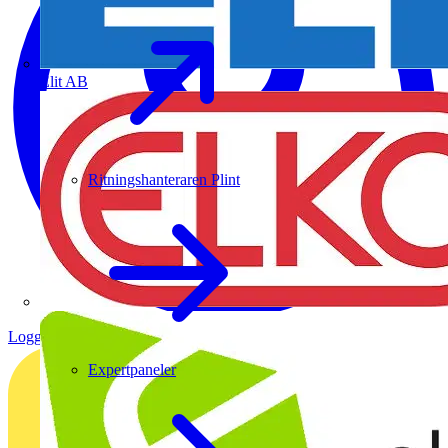
Elit AB
Ritningshanteraren Plint
Logga in
Registrera dig
Expertpaneler