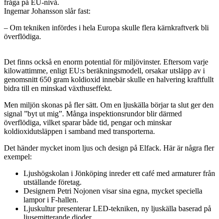
fråga på EU-nivå.
Ingemar Johansson slår fast:
– Om tekniken infördes i hela Europa skulle flera kärnkraftverk bli
överflödiga.
Det finns också en enorm potential för miljövinster. Eftersom varje
kilowattimme, enligt EU:s beräkningsmodell, orsakar utsläpp av i
genomsnitt 650 gram koldioxid innebär skulle en halvering kraftfullt
bidra till en minskad växthuseffekt.
Men miljön skonas på fler sätt. Om en ljuskälla börjar ta slut ger den
signal ”byt ut mig”. Många inspektionsrundor blir därmed
överflödiga, vilket sparar både tid, pengar och minskar
koldioxidutsläppen i samband med transporterna.
Det händer mycket inom ljus och design på Elfack. Här är några fler
exempel:
Ljushögskolan i Jönköping inreder ett café med armaturer från
utställande företag.
Designern Petri Nojonen visar sina egna, mycket speciella
lampor i F-hallen.
Ljuskultur presenterar LED-tekniken, ny ljuskälla baserad på
ljusemitterande dioder.