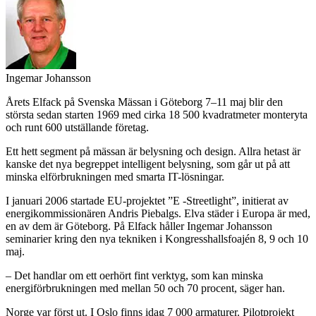
Ingemar Johansson
Årets Elfack på Svenska Mässan i Göteborg 7–11 maj blir den
största sedan starten 1969 med cirka 18 500 kvadratmeter monteryta
och runt 600 utställande företag.
Ett hett segment på mässan är belysning och design. Allra hetast är
kanske det nya begreppet intelligent belysning, som går ut på att
minska elförbrukningen med smarta IT-lösningar.
I januari 2006 startade EU-projektet ”E -Streetlight”, initierat av
energikommissionären Andris Piebalgs. Elva städer i Europa är med,
en av dem är Göteborg. På Elfack håller Ingemar Johansson
seminarier kring den nya tekniken i Kongresshallsfoajén 8, 9 och 10
maj.
– Det handlar om ett oerhört fint verktyg, som kan minska
energiförbrukningen med mellan 50 och 70 procent, säger han.
Norge var först ut. I Oslo finns idag 7 000 armaturer. Pilotprojekt