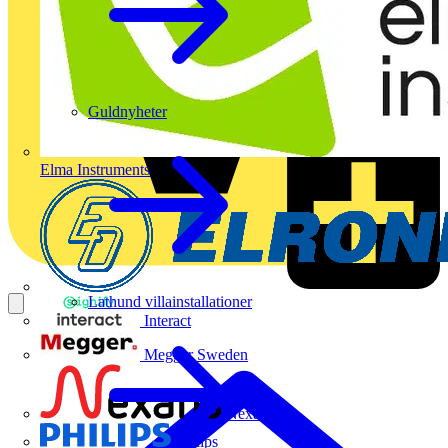
Guldnyheter
Elma Instruments
Lathund villainstallationer
Interact
Megger Sweden
Nexans
Philips