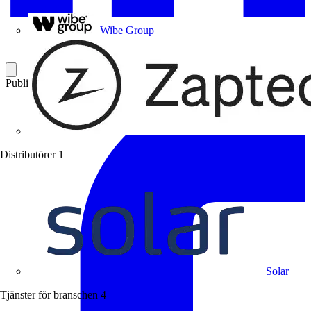
Uponor
Wibe Group
Publicerad: 11 april 2007
Kategori: Branschnyheter
Distributörer
1
Solar
Tjänster för branschen
4