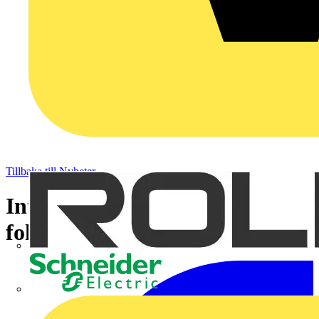
Tillbaka till Nyheter
Intelligent gatubelysning i
fokus på Elfack
Schneider Electric