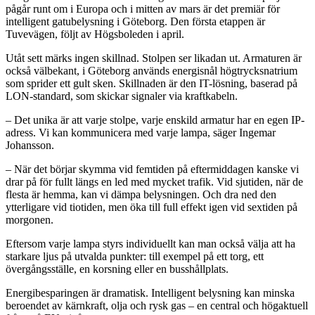
pågår runt om i Europa och i mitten av mars är det premiär för
intelligent gatubelysning i Göteborg. Den första etappen är
Tuvevägen, följt av Högsboleden i april.
Utåt sett märks ingen skillnad. Stolpen ser likadan ut. Armaturen är
också välbekant, i Göteborg används energisnål högtrycksnatrium
som sprider ett gult sken. Skillnaden är den IT-lösning, baserad på
LON-standard, som skickar signaler via kraftkabeln.
– Det unika är att varje stolpe, varje enskild armatur har en egen IP-
adress. Vi kan kommunicera med varje lampa, säger Ingemar
Johansson.
– När det börjar skymma vid femtiden på eftermiddagen kanske vi
drar på för fullt längs en led med mycket trafik. Vid sjutiden, när de
flesta är hemma, kan vi dämpa belysningen. Och dra ned den
ytterligare vid tiotiden, men öka till full effekt igen vid sextiden på
morgonen.
Eftersom varje lampa styrs individuellt kan man också välja att ha
starkare ljus på utvalda punkter: till exempel på ett torg, ett
övergångsställe, en korsning eller en busshållplats.
Energibesparingen är dramatisk. Intelligent belysning kan minska
beroendet av kärnkraft, olja och rysk gas – en central och högaktuell