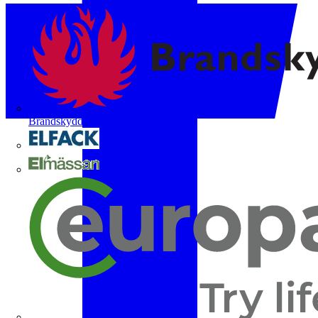
Brandskyddsföreningen
Elfack
Elmässan