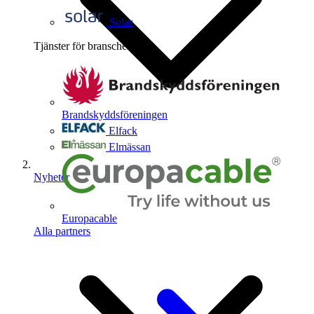
Solar
Tjänster för branschen
4
Brandskyddsföreningen
Elfack
Elmässan
Nyheter
Europacable
Alla partners