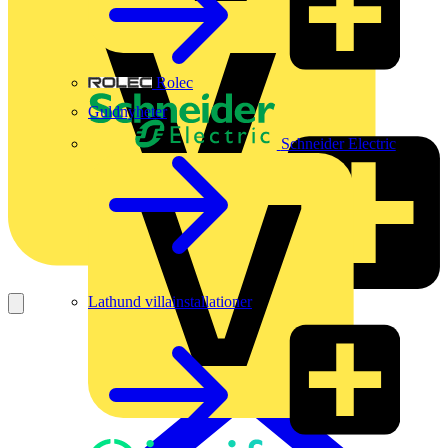
Rolec
Guldnyheter
Schneider Electric
Lathund villainstallationer