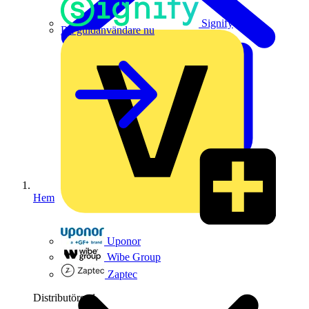
Signify
Bli guldanvändare nu
Hem
Uponor
Wibe Group
Zaptec
Distributörer
1