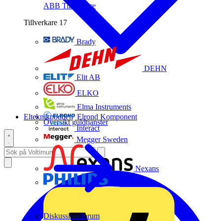
ABB
Tillverkare
Tillverkare
17
Brady
DEHN
Elit AB
ELKO
Elma Instruments
Elteknikpodden
Elrond Komponent
Översikt guldtjänster
Interact
Megger Sweden
Nexans
Philips
Diskussionsforum