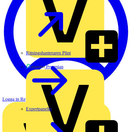
Ritningshanteraren Plint
Prysmian
Logga in
Registrera dig
Expertpaneler