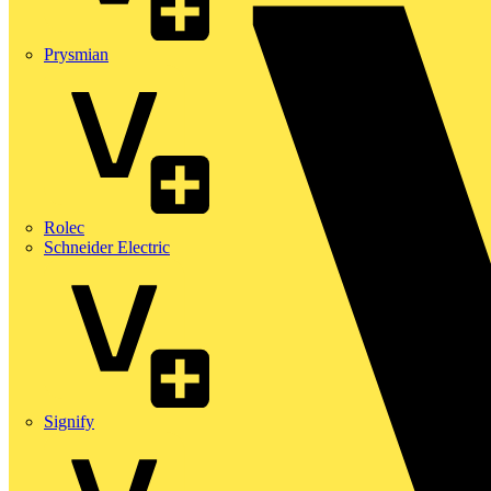
Prysmian
Rolec
Schneider Electric
Signify