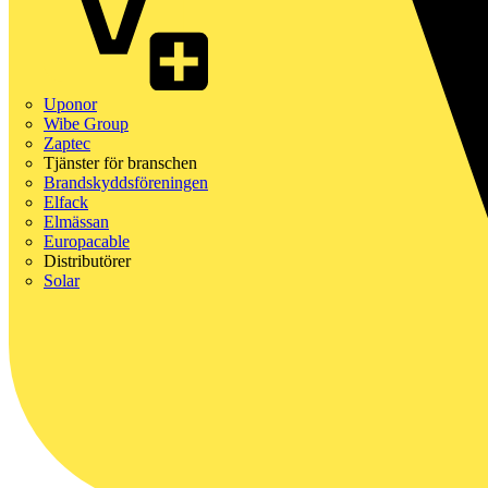
Uponor
Wibe Group
Zaptec
Tjänster för branschen
Brandskyddsföreningen
Elfack
Elmässan
Europacable
Distributörer
Solar