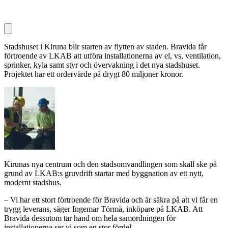
Stadshuset i Kiruna blir starten av flytten av staden. Bravida får
förtroende av LKAB att utföra installationerna av el, vs, ventilation,
sprinker, kyla samt styr och övervakning i det nya stadshuset.
Projektet har ett ordervärde på drygt 80 miljoner kronor.
Kirunas nya centrum och den stadsomvandlingen som skall ske på
grund av LKAB:s gruvdrift startar med byggnation av ett nytt,
modernt stadshus.
– Vi har ett stort förtroende för Bravida och är säkra på att vi får en
trygg leverans, säger Ingemar Törmä, inköpare på LKAB. Att
Bravida dessutom tar hand om hela samordningen för
installationerna ser vi som en stor fördel.