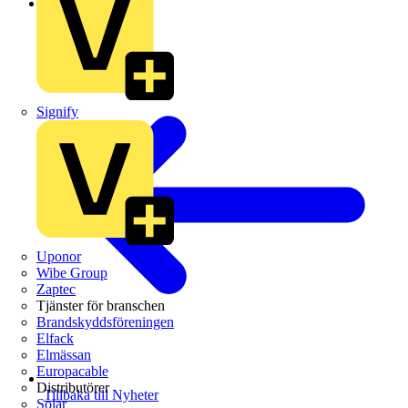
Branschnyheter
Signify
Uponor
Wibe Group
Zaptec
Tjänster för branschen
Brandskyddsföreningen
Elfack
Elmässan
Europacable
Distributörer
Tillbaka till Nyheter
Solar