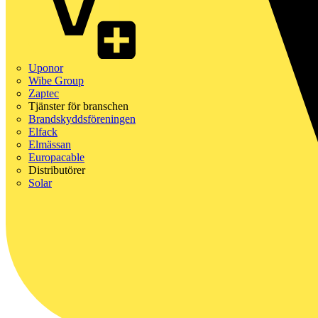
Uponor
Wibe Group
Zaptec
Tjänster för branschen
Brandskyddsföreningen
Elfack
Elmässan
Europacable
Distributörer
Solar