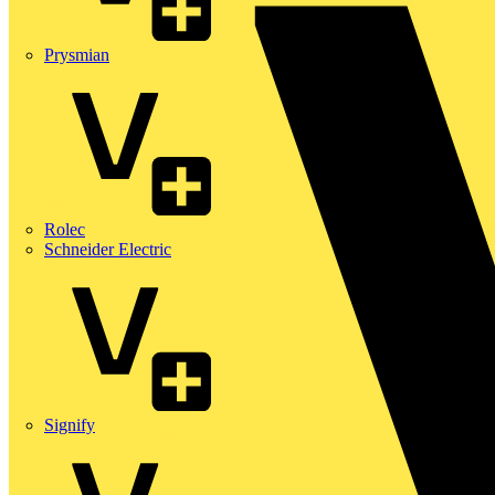
Prysmian
Rolec
Schneider Electric
Signify