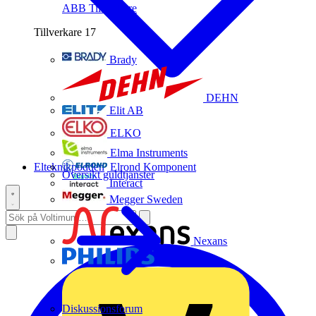
ABB
Tillverkare
Tillverkare
17
Brady
DEHN
Elit AB
ELKO
Elma Instruments
Elteknikpodden
Elrond Komponent
Översikt guldtjänster
Interact
Megger Sweden
Nexans
Philips
Diskussionsforum