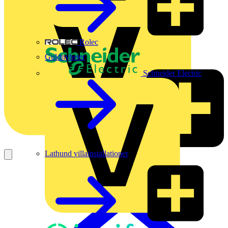
Rolec
Guldnyheter
Schneider Electric
Lathund villainstallationer