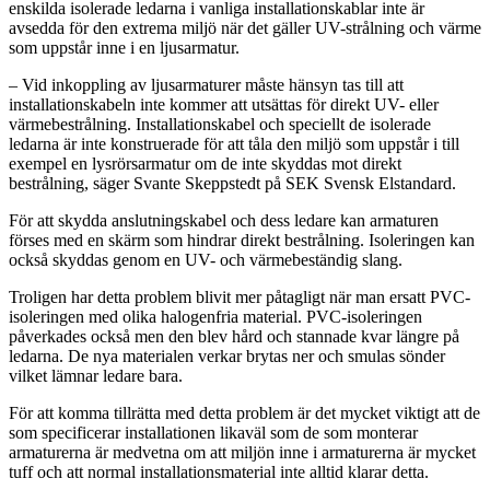
enskilda isolerade ledarna i vanliga installationskablar inte är
avsedda för den extrema miljö när det gäller UV-strålning och värme
som uppstår inne i en ljusarmatur.
– Vid inkoppling av ljusarmaturer måste hänsyn tas till att
installationskabeln inte kommer att utsättas för direkt UV- eller
värmebestrålning. Installationskabel och speciellt de isolerade
ledarna är inte konstruerade för att tåla den miljö som uppstår i till
exempel en lysrörsarmatur om de inte skyddas mot direkt
bestrålning, säger Svante Skeppstedt på SEK Svensk Elstandard.
För att skydda anslutningskabel och dess ledare kan armaturen
förses med en skärm som hindrar direkt bestrålning. Isoleringen kan
också skyddas genom en UV- och värmebeständig slang.
Troligen har detta problem blivit mer påtagligt när man ersatt PVC-
isoleringen med olika halogenfria material. PVC-isoleringen
påverkades också men den blev hård och stannade kvar längre på
ledarna. De nya materialen verkar brytas ner och smulas sönder
vilket lämnar ledare bara.
För att komma tillrätta med detta problem är det mycket viktigt att de
som specificerar installationen likaväl som de som monterar
armaturerna är medvetna om att miljön inne i armaturerna är mycket
tuff och att normal installationsmaterial inte alltid klarar detta.