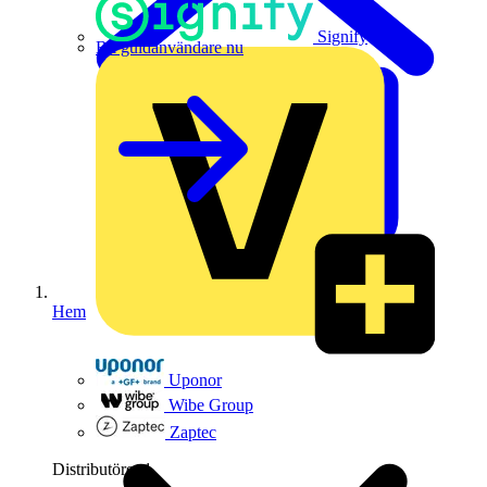
Signify
Bli guldanvändare nu
Hem
Uponor
Wibe Group
Zaptec
Distributörer
1