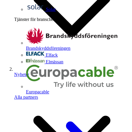
Solar
Tjänster för branschen
4
Brandskyddsföreningen
Elfack
Elmässan
Nyheter
Europacable
Alla partners