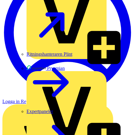
Ritningshanteraren Plint
Prysmian
Logga in
Registrera dig
Expertpaneler