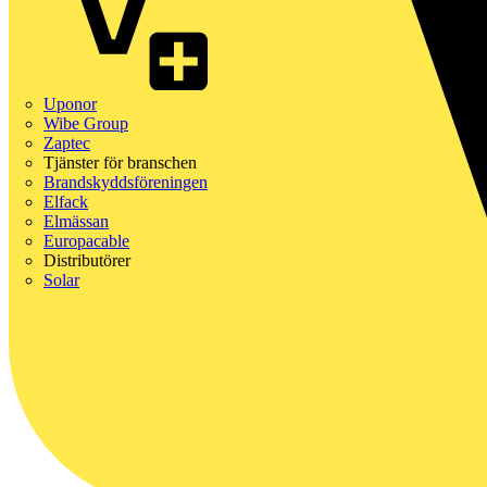
Uponor
Wibe Group
Zaptec
Tjänster för branschen
Brandskyddsföreningen
Elfack
Elmässan
Europacable
Distributörer
Solar