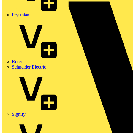
Prysmian
Rolec
Schneider Electric
Signify