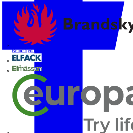
Brandskyddsföreningen
Elfack
Elmässan