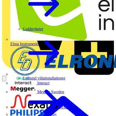
Guldnyheter
Elma Instruments
Lathund villainstallationer
Interact
Megger Sweden
Nexans
Philips