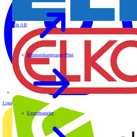
Elit AB
Ritningshanteraren Plint
Logga in
Registrera dig
Expertpaneler