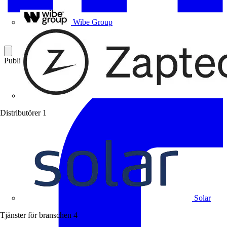
Uponor
Wibe Group
Publicerad: 1 november 2011
Kategori: Branschnyheter
Distributörer
1
Solar
Tjänster för branschen
4