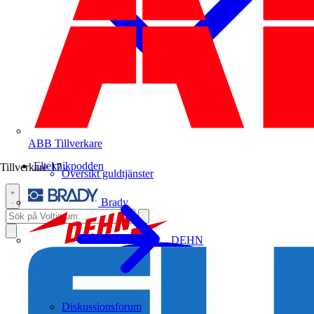
ABB
Tillverkare
Elteknikpodden
Tillverkare
17
Översikt guldtjänster
Brady
DEHN
Diskussionsforum